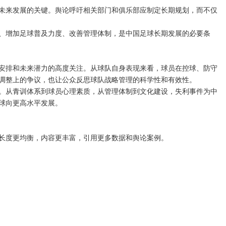
未来发展的关键。舆论呼吁相关部门和俱乐部应制定长期规划，而不仅
、增加足球普及力度、改善管理体制，是中国足球长期发展的必要条
术安排和未来潜力的高度关注。从球队自身表现来看，球员在控球、防守
调整上的争议，也让公众反思球队战略管理的科学性和有效性。
。从青训体系到球员心理素质，从管理体制到文化建设，失利事件为中
球向更高水平发展。
然段长度更均衡，内容更丰富，引用更多数据和舆论案例。