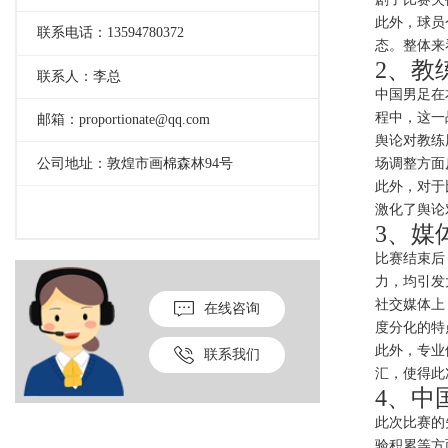
此外，球员
联系电话：13594780372
态。整体来
2、教
联系人：李总
中国男足在
程中，这一
邮箱：proportionate@qq.com
舆论对教练
公司地址：敦煌市画棉森林94号
场调整方面
此外，对于
激化了舆论
3、媒
比赛结束后
力，均引发
社交媒体上
在线咨询
度分化的特
此外，专业
联系我们
汇，使得此
4、中
此次比赛的
验积累等方