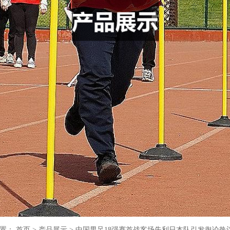
位置：
首页
>
产品展示
>
中国男足18强赛首战客场失利日本队引发舆论热