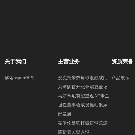
关于我们
主营业务
资质荣誉
解读bsport体育
麦克托米奈角球混战破门
产品展示
为球队首开纪录震撼全场
马尔蒂尼有望重返AC米兰
担任董事会成员推动俱乐
部发展
霍伊伦曼联打破进球荒连
连斩获关键入球