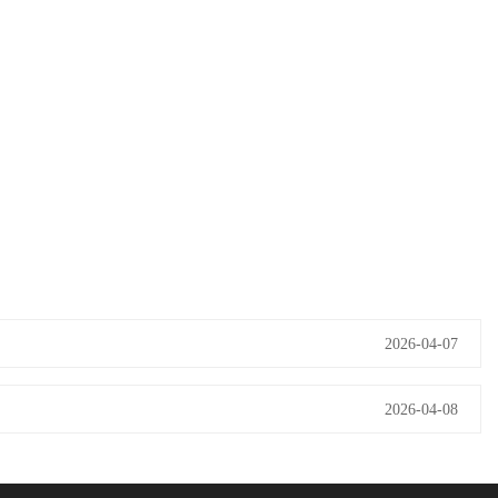
2026-04-07
2026-04-08