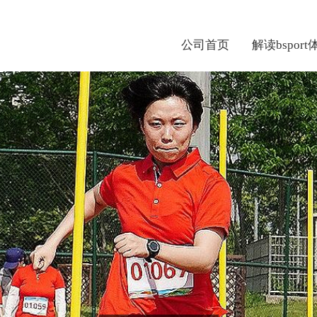
公司首页
解读bsport