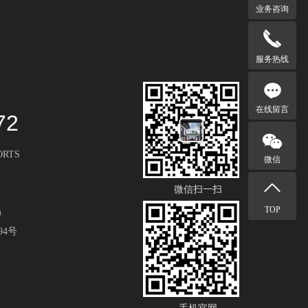
业务咨询
服务热线
在线留言
72
RTS
微信
微信扫一扫
TOP
m
4号