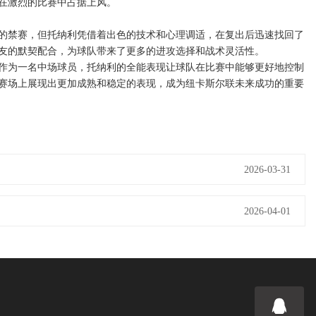
在激烈的比赛中占据上风。
的禁赛，但托纳利凭借着出色的技术和心理调适，在复出后迅速找回了
友的默契配合，为球队带来了更多的进攻选择和战术灵活性。
作为一名中场球员，托纳利的全能表现让球队在比赛中能够更好地控制
赛场上展现出更加成熟和稳定的表现，成为纽卡斯尔联未来成功的重要
2026-03-31
2026-04-01