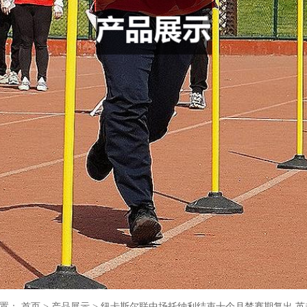
位置：
首页
>
产品展示
>
纽卡斯尔联中场托纳利结束十个月禁赛期复出 英