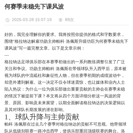
何赛季未稳先下课风波
2026-03-28 15:07:19
89次
好的，我完全理解你的要求。我将按照你提供的格式和字数要求，
围绕“格拉纳达解雇功勋主帅帕科·洛佩斯升级功臣为何赛季未稳先下
课风波”写一篇完整文章。以下是文章示例：
---
格拉纳达足球俱乐部在本赛季初做出的一系列教练调整引发了广泛
关注和争议。功勋主帅帕科·洛佩斯在带领球队升入西甲后，原本被
视为球队的中流砥柱和象征性人物，但在赛季初期的成绩波动中，
却意外遭到解雇。这一决定不仅令球迷震惊，也让媒体和业内人士
陷入热议：为什么一位为俱乐部做出重要贡献的主帅会在赛季未稳
的情况下被提前下课？本文将从四个方面详细分析这一风波的背
景、原因、影响及未来展望，以期全面解读格拉纳达的决策逻辑以
及其对球队长期发展的潜在影响。
1、球队升降与主帅贡献
帕科·洛佩斯在过去几个赛季对格拉纳达的贡献不可忽视。他带领球
队从低级别联赛一路冲击西甲，使俱乐部重回顶级联赛的舞台。洛