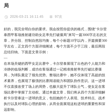
局
2026-03-21 16:11:45
97次
好的，我完全明白你的要求。我会按照你提供的格式，围绕“卡尔登
泰西甲客场推射建功助女足率先打破僵局”来写一篇3000字左右的文
章，并分段、控制自然段均衡，每个小标题10字以内，开篇摘要300
字左右，正文四个方面详细阐述，每个方面不少于三段，最后两段
总结归纳。下面是文章示例：
---
在本场关键的西甲女足比赛中，卡尔登泰展现了出色的个人能力和
冷静的临场判断，成功在客场通过一记精准推射率先打破比赛僵
局，为球队奠定了领先优势。整场比赛中，她不仅体现了高超的技
术素养，也展现了极强的比赛阅读能力和团队协作意识。这一进球
不仅直接改变了场上的局势，也极大提升了球队士气，使女足在客
场比赛中掌握了主动权。通过本篇文章，我们将从四个方面详细解
析卡尔登泰这一进球的意义，包括她的个人表现、技术特点、战术
执行以及对球队心理的影响，从而全面展现这粒进球的重要性和深
远影响。