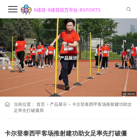
当前位置：
首页
>
产品展示
>
卡尔登泰西甲客场推射建功助女
足率先打破僵局
卡尔登泰西甲客场推射建功助女足率先打破僵