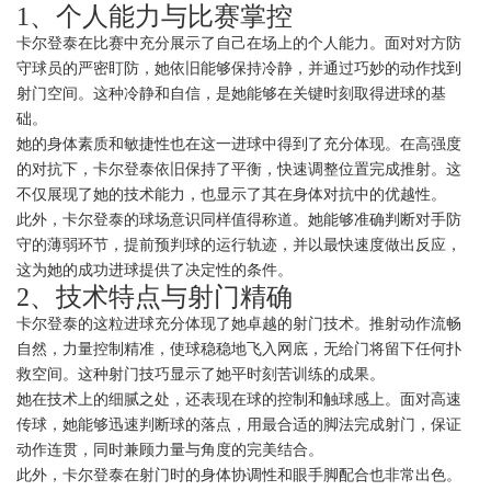
1、个人能力与比赛掌控
卡尔登泰在比赛中充分展示了自己在场上的个人能力。面对对方防
守球员的严密盯防，她依旧能够保持冷静，并通过巧妙的动作找到
射门空间。这种冷静和自信，是她能够在关键时刻取得进球的基
础。
她的身体素质和敏捷性也在这一进球中得到了充分体现。在高强度
的对抗下，卡尔登泰依旧保持了平衡，快速调整位置完成推射。这
不仅展现了她的技术能力，也显示了其在身体对抗中的优越性。
此外，卡尔登泰的球场意识同样值得称道。她能够准确判断对手防
守的薄弱环节，提前预判球的运行轨迹，并以最快速度做出反应，
这为她的成功进球提供了决定性的条件。
2、技术特点与射门精确
卡尔登泰的这粒进球充分体现了她卓越的射门技术。推射动作流畅
自然，力量控制精准，使球稳稳地飞入网底，无给门将留下任何扑
救空间。这种射门技巧显示了她平时刻苦训练的成果。
她在技术上的细腻之处，还表现在球的控制和触球感上。面对高速
传球，她能够迅速判断球的落点，用最合适的脚法完成射门，保证
动作连贯，同时兼顾力量与角度的完美结合。
此外，卡尔登泰在射门时的身体协调性和眼手脚配合也非常出色。