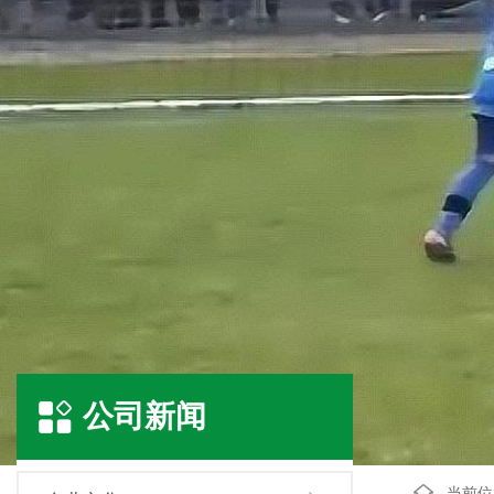
公司新闻
当前