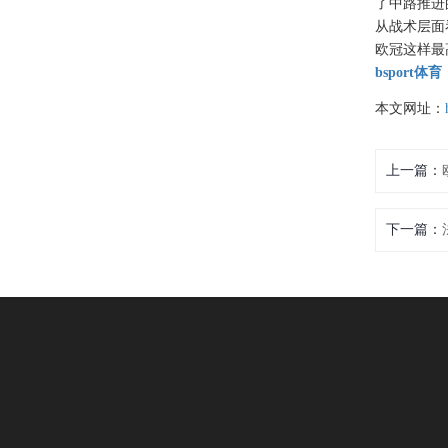
了中路推进
从战术层面
欧冠这样最
bsport体育
本文网址：
上一篇：
下一篇：