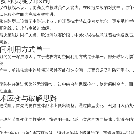
攻球员能力限制
仅依赖战术设计，更高度依赖球员个人能力。在欧冠层级的对抗中，防守
以在狭小空间内完成有效推进。
然在阵型上设置了中路进攻点，但球员技术特点偏向功能化，更多承担拦
开防线，进攻节奏被迫放缓。
与决策能力同样关键。欧冠淘汰赛阶段，中路失误往往意味着被快速反击
问题。
间利用方式单一
阻的另一深层原因，在于进攻方对空间利用方式过于单一。部分球队习惯
段。
抗中，单纯依靠中路堆积球员并不能创造空间，反而容易吸引防守重心。
球队往往通过频繁的无球跑动、边中结合与纵深拉扯，制造瞬时空当。而
难重重。
术应变与破解思路
进受阻，首先需要在整体战术上做出调整。通过阵型变化，例如引入伪九
进攻的节奏变化同样关键。快速的一脚出球与突然的纵向提速，能够在防
。
作为“突破口”的价值不可忽视。通过边路强攻吸引防守，再迅速回敲或