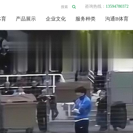
咨询热线：
13594780372
体育
产品展示
企业文化
服务种类
沟通B体育