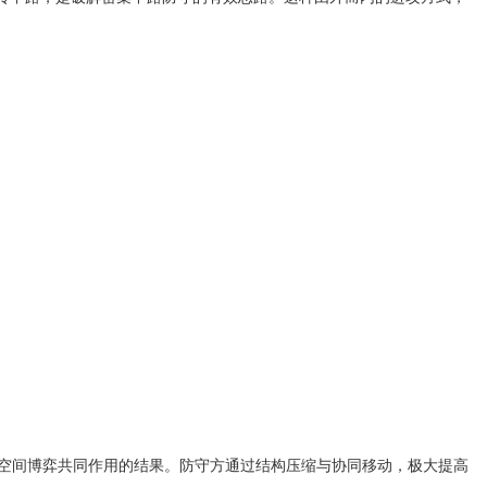
空间博弈共同作用的结果。防守方通过结构压缩与协同移动，极大提高