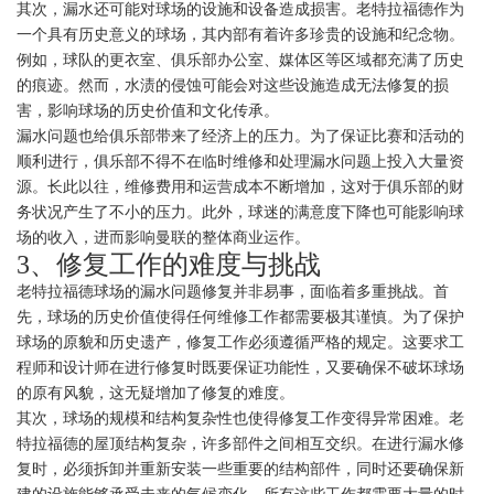
其次，漏水还可能对球场的设施和设备造成损害。老特拉福德作为
一个具有历史意义的球场，其内部有着许多珍贵的设施和纪念物。
例如，球队的更衣室、俱乐部办公室、媒体区等区域都充满了历史
的痕迹。然而，水渍的侵蚀可能会对这些设施造成无法修复的损
害，影响球场的历史价值和文化传承。
漏水问题也给俱乐部带来了经济上的压力。为了保证比赛和活动的
顺利进行，俱乐部不得不在临时维修和处理漏水问题上投入大量资
源。长此以往，维修费用和运营成本不断增加，这对于俱乐部的财
务状况产生了不小的压力。此外，球迷的满意度下降也可能影响球
场的收入，进而影响曼联的整体商业运作。
3、修复工作的难度与挑战
老特拉福德球场的漏水问题修复并非易事，面临着多重挑战。首
先，球场的历史价值使得任何维修工作都需要极其谨慎。为了保护
球场的原貌和历史遗产，修复工作必须遵循严格的规定。这要求工
程师和设计师在进行修复时既要保证功能性，又要确保不破坏球场
的原有风貌，这无疑增加了修复的难度。
其次，球场的规模和结构复杂性也使得修复工作变得异常困难。老
特拉福德的屋顶结构复杂，许多部件之间相互交织。在进行漏水修
复时，必须拆卸并重新安装一些重要的结构部件，同时还要确保新