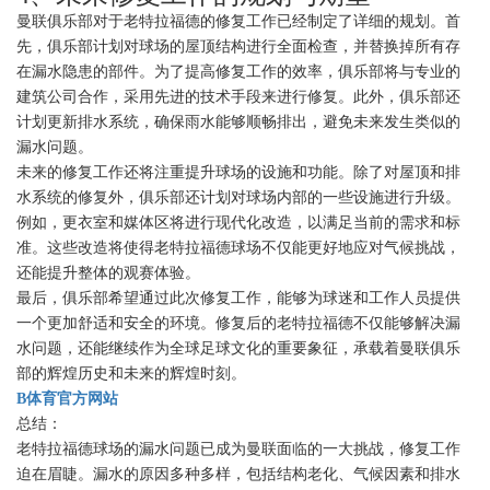
曼联俱乐部对于老特拉福德的修复工作已经制定了详细的规划。首
先，俱乐部计划对球场的屋顶结构进行全面检查，并替换掉所有存
在漏水隐患的部件。为了提高修复工作的效率，俱乐部将与专业的
建筑公司合作，采用先进的技术手段来进行修复。此外，俱乐部还
计划更新排水系统，确保雨水能够顺畅排出，避免未来发生类似的
漏水问题。
未来的修复工作还将注重提升球场的设施和功能。除了对屋顶和排
水系统的修复外，俱乐部还计划对球场内部的一些设施进行升级。
例如，更衣室和媒体区将进行现代化改造，以满足当前的需求和标
准。这些改造将使得老特拉福德球场不仅能更好地应对气候挑战，
还能提升整体的观赛体验。
最后，俱乐部希望通过此次修复工作，能够为球迷和工作人员提供
一个更加舒适和安全的环境。修复后的老特拉福德不仅能够解决漏
水问题，还能继续作为全球足球文化的重要象征，承载着曼联俱乐
部的辉煌历史和未来的辉煌时刻。
B体育官方网站
总结：
老特拉福德球场的漏水问题已成为曼联面临的一大挑战，修复工作
迫在眉睫。漏水的原因多种多样，包括结构老化、气候因素和排水