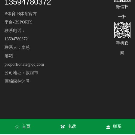
13594780372
微信扫
B体育-B体育官方
一扫
平台-BSPORTS
联系电话：
13594780372
手机官
联系人：李总
网
邮箱：
proportionate@qq.com
公司地址：敦煌市
画棉森林94号
首页
电话
联系