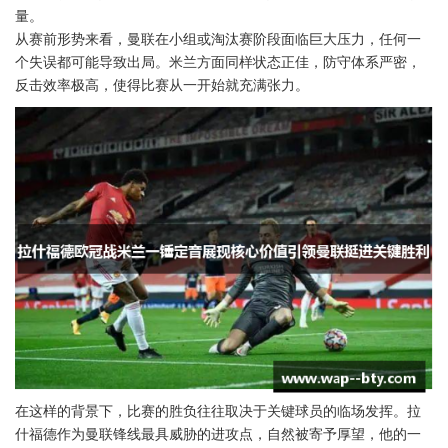
量。
从赛前形势来看，曼联在小组或淘汰赛阶段面临巨大压力，任何一
个失误都可能导致出局。米兰方面同样状态正佳，防守体系严密，
反击效率极高，使得比赛从一开始就充满张力。
在这样的背景下，比赛的胜负往往取决于关键球员的临场发挥。拉
什福德作为曼联锋线最具威胁的进攻点，自然被寄予厚望，他的一