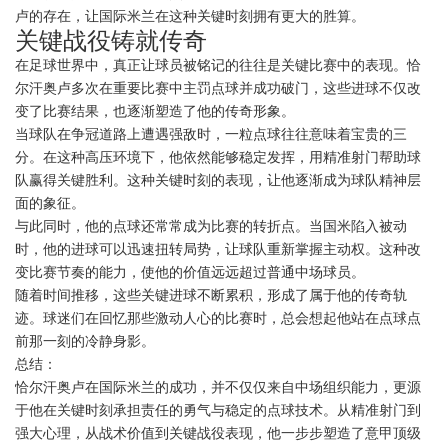
卢的存在，让国际米兰在这种关键时刻拥有更大的胜算。
关键战役铸就传奇
在足球世界中，真正让球员被铭记的往往是关键比赛中的表现。恰
尔汗奥卢多次在重要比赛中主罚点球并成功破门，这些进球不仅改
变了比赛结果，也逐渐塑造了他的传奇形象。
当球队在争冠道路上遭遇强敌时，一粒点球往往意味着宝贵的三
分。在这种高压环境下，他依然能够稳定发挥，用精准射门帮助球
队赢得关键胜利。这种关键时刻的表现，让他逐渐成为球队精神层
面的象征。
与此同时，他的点球还常常成为比赛的转折点。当国米陷入被动
时，他的进球可以迅速扭转局势，让球队重新掌握主动权。这种改
变比赛节奏的能力，使他的价值远远超过普通中场球员。
随着时间推移，这些关键进球不断累积，形成了属于他的传奇轨
迹。球迷们在回忆那些激动人心的比赛时，总会想起他站在点球点
前那一刻的冷静身影。
总结：
恰尔汗奥卢在国际米兰的成功，并不仅仅来自中场组织能力，更源
于他在关键时刻承担责任的勇气与稳定的点球技术。从精准射门到
强大心理，从战术价值到关键战役表现，他一步步塑造了意甲顶级