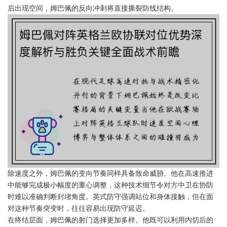
后出现空间，姆巴佩的反向冲刺将直接撕裂防线结构。
除速度之外，姆巴佩的变向节奏同样具备致命威胁。他在高速推进
中能够完成极小幅度的重心调整，这种技术细节令对方中卫在协防
时难以准确判断封堵角度。英式防守强调站位和身体接触，但在面
对这种节奏突变时，往往容易出现防守延迟。
在终结层面，姆巴佩的射门选择更加多样。他既可以利用内切后的