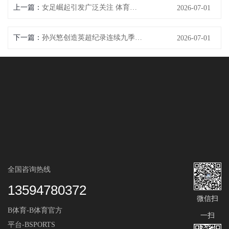
上一篇：
女足崛起引发广泛关注 体育媒体纷纷设立专属报道板块
2026-07-01
下一篇：
孙兴慜创造英超纪录连续九季破双球展现亚洲巨星风采
2026-07-01
全国咨询热线
13594780372
微信扫
B体育-B体育官方
一扫
平台-BSPORTS