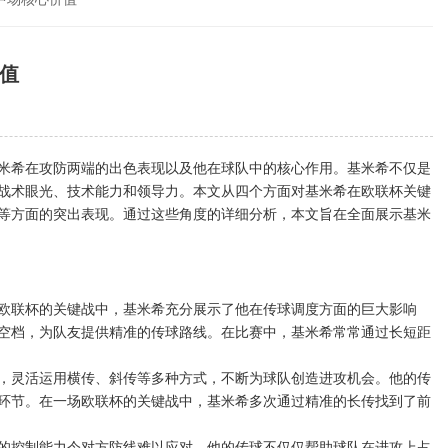
值
米希在攻防两端的出色表现以及他在球队中的核心作用。基米希不仅是
战术眼光、技术能力和领导力。本文从四个方面对基米希在欧联杯关键
等方面的突出表现。通过这些角度的详细分析，本文旨在全面展示基米
欧联杯的关键战中，基米希充分展示了他在传球调度方面的巨大影响
空档，为队友提供精准的传球路线。在比赛中，基米希常常通过长短距
，灵活运用横传、斜传等多种方式，不断为球队创造进攻机会。他的传
环节。在一场欧联杯的关键战中，基米希多次通过精准的长传找到了前
的控制能力令对方防线难以应对。他的传球不仅仅帮助球队在进攻上占