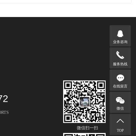
业务咨询
服务热线
在线留言
72
微信
RTS
微信扫一扫
TOP