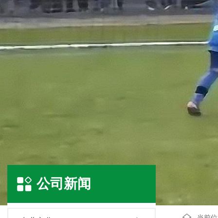
公司新闻
当前