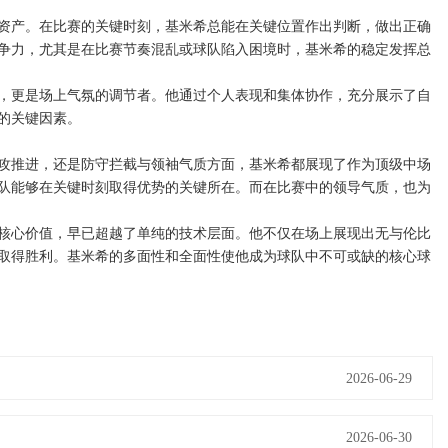
资产。在比赛的关键时刻，基米希总能在关键位置作出判断，做出正确
争力，尤其是在比赛节奏混乱或球队陷入困境时，基米希的稳定发挥总
，更是场上气氛的调节者。他通过个人表现和集体协作，充分展示了自
的关键因素。
攻推进，还是防守拦截与领袖气质方面，基米希都展现了作为顶级中场
队能够在关键时刻取得优势的关键所在。而在比赛中的领导气质，也为
核心价值，早已超越了单纯的技术层面。他不仅在场上展现出无与伦比
取得胜利。基米希的多面性和全面性使他成为球队中不可或缺的核心球
2026-06-29
2026-06-30