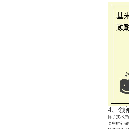
4、领
除了技术层
赛中时刻保