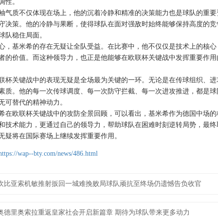
调性。
袖气质不仅体现在场上，他的沉着冷静和精准的决策能力也是球队的重要
守决策。他的冷静与果断，使得球队在面对强敌时始终能够保持高度的竞
球队稳住局面。
心，基米希的存在无疑让全队受益。在比赛中，他不仅仅是技术上的核心
者的价值。而这种领导力，也正是他能够在欧联杯关键战中发挥重要作用
联杯关键战中的表现无疑是全场最为关键的一环。无论是在传球组织、进
素质。他的每一次传球调度、每一次防守拦截、每一次进攻推进，都是球
无可替代的精神动力。
希在欧联杯关键战中的攻防全景回顾，可以看出，基米希作为德国中场的
和技术能力，更通过自己的领导力，帮助球队在困难时刻逆转局势，最终
无疑将在国际赛场上继续发挥重要作用。
https://wap--bty.com/news/486.html
坎比亚索机敏推射扳回一城难挽败局球队顽抗至终场仍遗憾告负收官
奥德里奥索拉重返皇家社会开启新篇章 期待为球队带来更多动力