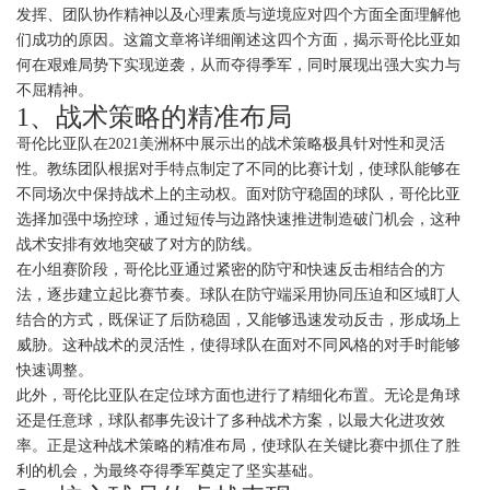
发挥、团队协作精神以及心理素质与逆境应对四个方面全面理解他
们成功的原因。这篇文章将详细阐述这四个方面，揭示哥伦比亚如
何在艰难局势下实现逆袭，从而夺得季军，同时展现出强大实力与
不屈精神。
1、战术策略的精准布局
哥伦比亚队在2021美洲杯中展示出的战术策略极具针对性和灵活
性。教练团队根据对手特点制定了不同的比赛计划，使球队能够在
不同场次中保持战术上的主动权。面对防守稳固的球队，哥伦比亚
选择加强中场控球，通过短传与边路快速推进制造破门机会，这种
战术安排有效地突破了对方的防线。
在小组赛阶段，哥伦比亚通过紧密的防守和快速反击相结合的方
法，逐步建立起比赛节奏。球队在防守端采用协同压迫和区域盯人
结合的方式，既保证了后防稳固，又能够迅速发动反击，形成场上
威胁。这种战术的灵活性，使得球队在面对不同风格的对手时能够
快速调整。
此外，哥伦比亚队在定位球方面也进行了精细化布置。无论是角球
还是任意球，球队都事先设计了多种战术方案，以最大化进攻效
率。正是这种战术策略的精准布局，使球队在关键比赛中抓住了胜
利的机会，为最终夺得季军奠定了坚实基础。