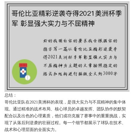
总结：
哥伦比亚队在2021美洲杯的表现，是强大实力与不屈精神的集中体
现。通过精准的战术布局、核心球员的卓越发挥、团队协作的默契
配合以及出色的心理素质，他们成功克服了赛事中的重重挑战，实
现了从落后到逆袭的壮丽过程。每一个细节都展示了球队在技术、
战术和心理层面的全面实力。