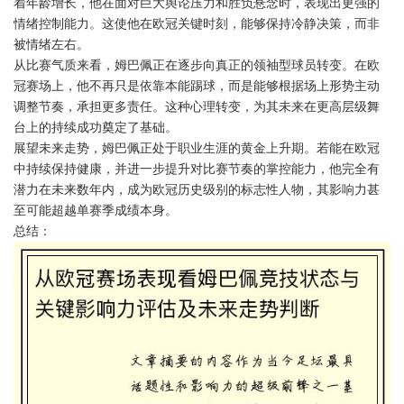
着年龄增长，他在面对巨大舆论压力和胜负悬念时，表现出更强的
情绪控制能力。这使他在欧冠关键时刻，能够保持冷静决策，而非
被情绪左右。
从比赛气质来看，姆巴佩正在逐步向真正的领袖型球员转变。在欧
冠赛场上，他不再只是依靠本能踢球，而是能够根据场上形势主动
调整节奏，承担更多责任。这种心理转变，为其未来在更高层级舞
台上的持续成功奠定了基础。
展望未来走势，姆巴佩正处于职业生涯的黄金上升期。若能在欧冠
中持续保持健康，并进一步提升对比赛节奏的掌控能力，他完全有
潜力在未来数年内，成为欧冠历史级别的标志性人物，其影响力甚
至可能超越单赛季成绩本身。
总结：