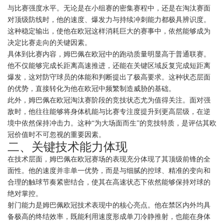
与比赛强度水平。无论是在小组赛的密集赛程中，还是在淘汰赛面
对顶级防线时，他的速度、爆发力与持续冲刺能力都极具辨识度。
这种稳定输出，使他在欧冠这样消耗巨大的赛事中，依然能够成为
决定比赛走向的关键因素。
具体到比赛内容，姆巴佩在欧冠中的跑动质量明显高于普通联赛。
他不仅能够完成长距离高速推进，还能在关键区域反复完成短距离
爆发，这对防守球员的体能和判断提出了极高要求。这种状态层面
的优势，直接转化为他在欧冠中频繁制造威胁的基础。
此外，姆巴佩在欧冠淘汰赛阶段的竞技状态尤为值得关注。面对强
敌时，他往往能够将身体机能与比赛专注度提升到更高层级，在逆
境中依然保持冲击力。这种“为大场面而生”的竞技特质，是评估其欧
冠价值时不可忽视的重要因素。
二、关键技术能力体现
在技术层面，姆巴佩在欧冠赛场的表现充分体现了其顶级前锋的全
面性。他的速度并非单一优势，而是与细腻的控球、精准的变向和
合理的触球节奏紧密结合，使其在高速状态下依然能够保持对球的
绝对掌控。
射门能力是姆巴佩欧冠技术表现中的核心亮点。他在禁区内外均具
备极高的终结效率，既能利用速度形成单刀冷静推射，也能在身体