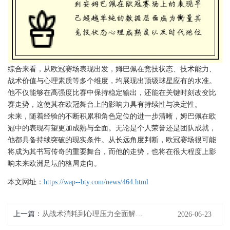
综合来看，从欧冠赛场表现出发，姆巴佩在竞技状态、技术能力、
战术价值与心理素质等多个维度，均展现出顶级球星应有的水准。
他不仅能够在高强度比赛中保持稳定输出，还能在关键时刻改变比
赛走势，这使其在欧冠舞台上的影响力具有持续性与决定性。
未来，随着经验的不断积累和角色定位的进一步清晰，姆巴佩在欧
冠中的表现有望更加成熟与全面。无论是个人荣誉还是团队成就，
他都具备持续突破的现实条件。从长远角度判断，欧冠赛场很可能
将成为其书写传奇的重要舞台，而他的走势，也将在很大程度上影
响未来欧洲足坛的格局走向。
本文网址：
https://wap--bty.com/news/464.html
上一篇：
从战术消耗到心理压力全面解析贝林厄姆状态低迷的深层原因
2026-06-23