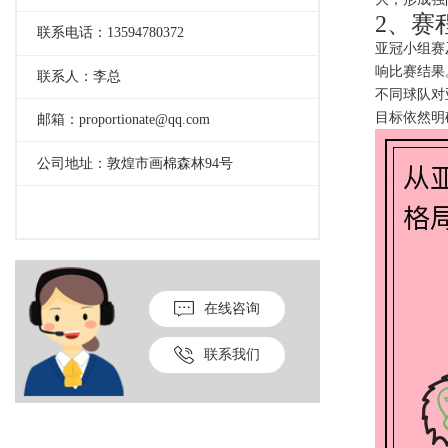
2、赛
联系电话：13594780372
亚冠小组赛
响比赛结果
联系人：李总
不同球队对
目标依然明
邮箱：proportionate@qq.com
公司地址：敦煌市画棉森林94号
在线咨询
联系我们