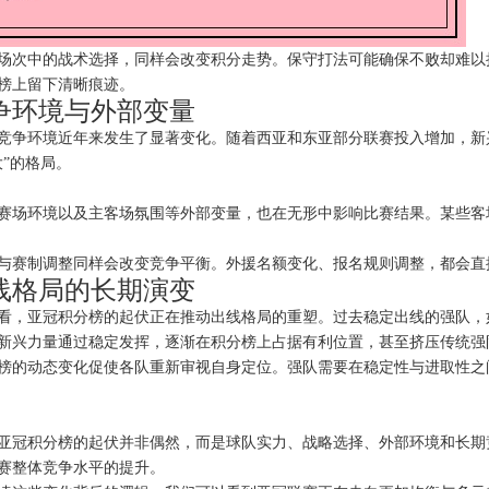
场次中的战术选择，同样会改变积分走势。保守打法可能确保不败却难以
榜上留下清晰痕迹。
争环境与外部变量
竞争环境近年来发生了显著变化。随着西亚和东亚部分联赛投入增加，新
大”的格局。
赛场环境以及主客场氛围等外部变量，也在无形中影响比赛结果。某些客
与赛制调整同样会改变竞争平衡。外援名额变化、报名规则调整，都会直
线格局的长期演变
看，亚冠积分榜的起伏正在推动出线格局的重塑。过去稳定出线的强队，
新兴力量通过稳定发挥，逐渐在积分榜上占据有利位置，甚至挤压传统强
榜的动态变化促使各队重新审视自身定位。强队需要在稳定性与进取性之
亚冠积分榜的起伏并非偶然，而是球队实力、战略选择、外部环境和长期
赛整体竞争水平的提升。