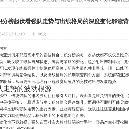
积分榜起伏看强队走势与出线格局的深度变化解读背
6-22 12:11:10
48次
内容
为亚洲俱乐部最高水平的竞技舞台，积分榜的每一次起伏都不仅仅是比分
动，既反映了球队自身状态、阵容与策略的变化，也折射出赛制环境、竞
可以发现传统豪强并非始终稳居高位，新兴力量也并非昙花一现，出线形
外部环境与竞争结构、以及出线格局的长期演变四个方面，系统解读亚冠
在联系，从而更全面地理解亚冠联赛所蕴含的竞技逻辑与发展趋势。
队走势的波动根源
榜中，传统强队的排名波动往往最引人注目。表面看是胜负结果的变化，
中寻找平衡，一旦适应节奏，积分便会迅速攀升，而调整不顺则可能导致
同样是影响强队走势的重要因素。亚冠赛程密集，强队往往还需兼顾国内
体实力就会被削弱，积分榜上的下滑也随之而来。
变化也不容忽视。强队在面对实力相对较弱的对手时，容易产生心理松懈
队“意外丢分”的现象。