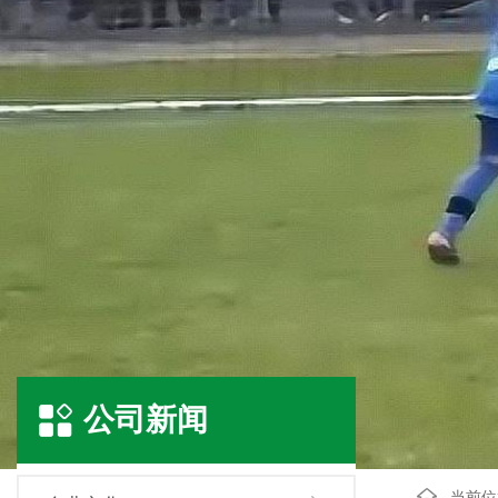
公司新闻
当前