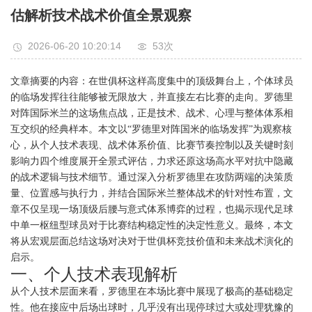
估解析技术战术价值全景观察
2026-06-20 10:20:14
53次
文章摘要的内容：在世俱杯这样高度集中的顶级舞台上，个体球员
的临场发挥往往能够被无限放大，并直接左右比赛的走向。罗德里
对阵国际米兰的这场焦点战，正是技术、战术、心理与整体体系相
互交织的经典样本。本文以“罗德里对阵国米的临场发挥”为观察核
心，从个人技术表现、战术体系价值、比赛节奏控制以及关键时刻
影响力四个维度展开全景式评估，力求还原这场高水平对抗中隐藏
的战术逻辑与技术细节。通过深入分析罗德里在攻防两端的决策质
量、位置感与执行力，并结合国际米兰整体战术的针对性布置，文
章不仅呈现一场顶级后腰与意式体系博弈的过程，也揭示现代足球
中单一枢纽型球员对于比赛结构稳定性的决定性意义。最终，本文
将从宏观层面总结这场对决对于世俱杯竞技价值和未来战术演化的
启示。
一、个人技术表现解析
从个人技术层面来看，罗德里在本场比赛中展现了极高的基础稳定
性。他在接应中后场出球时，几乎没有出现停球过大或处理犹豫的