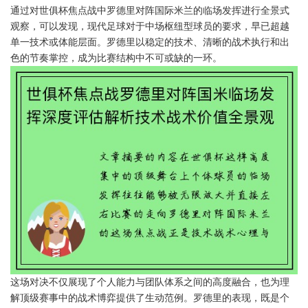
通过对世俱杯焦点战中罗德里对阵国际米兰的临场发挥进行全景式
观察，可以发现，现代足球对于中场枢纽型球员的要求，早已超越
单一技术或体能层面。罗德里以稳定的技术、清晰的战术执行和出
色的节奏掌控，成为比赛结构中不可或缺的一环。
这场对决不仅展现了个人能力与团队体系之间的高度融合，也为理
解顶级赛事中的战术博弈提供了生动范例。罗德里的表现，既是个