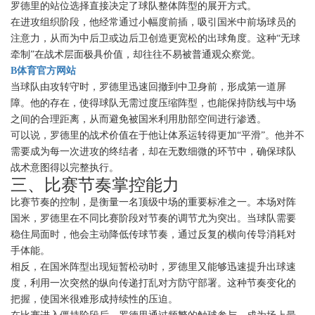
罗德里的站位选择直接决定了球队整体阵型的展开方式。
在进攻组织阶段，他经常通过小幅度前插，吸引国米中前场球员的
注意力，从而为中后卫或边后卫创造更宽松的出球角度。这种“无球
牵制”在战术层面极具价值，却往往不易被普通观众察觉。
B体育官方网站
当球队由攻转守时，罗德里迅速回撤到中卫身前，形成第一道屏
障。他的存在，使得球队无需过度压缩阵型，也能保持防线与中场
之间的合理距离，从而避免被国米利用肋部空间进行渗透。
可以说，罗德里的战术价值在于他让体系运转得更加“平滑”。他并不
需要成为每一次进攻的终结者，却在无数细微的环节中，确保球队
战术意图得以完整执行。
三、比赛节奏掌控能力
比赛节奏的控制，是衡量一名顶级中场的重要标准之一。本场对阵
国米，罗德里在不同比赛阶段对节奏的调节尤为突出。当球队需要
稳住局面时，他会主动降低传球节奏，通过反复的横向传导消耗对
手体能。
相反，在国米阵型出现短暂松动时，罗德里又能够迅速提升出球速
度，利用一次突然的纵向传递打乱对方防守部署。这种节奏变化的
把握，使国米很难形成持续性的压迫。