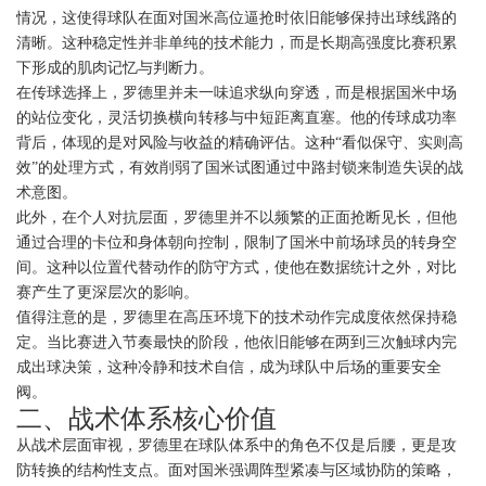
情况，这使得球队在面对国米高位逼抢时依旧能够保持出球线路的
清晰。这种稳定性并非单纯的技术能力，而是长期高强度比赛积累
下形成的肌肉记忆与判断力。
在传球选择上，罗德里并未一味追求纵向穿透，而是根据国米中场
的站位变化，灵活切换横向转移与中短距离直塞。他的传球成功率
背后，体现的是对风险与收益的精确评估。这种“看似保守、实则高
效”的处理方式，有效削弱了国米试图通过中路封锁来制造失误的战
术意图。
此外，在个人对抗层面，罗德里并不以频繁的正面抢断见长，但他
通过合理的卡位和身体朝向控制，限制了国米中前场球员的转身空
间。这种以位置代替动作的防守方式，使他在数据统计之外，对比
赛产生了更深层次的影响。
值得注意的是，罗德里在高压环境下的技术动作完成度依然保持稳
定。当比赛进入节奏最快的阶段，他依旧能够在两到三次触球内完
成出球决策，这种冷静和技术自信，成为球队中后场的重要安全
阀。
二、战术体系核心价值
从战术层面审视，罗德里在球队体系中的角色不仅是后腰，更是攻
防转换的结构性支点。面对国米强调阵型紧凑与区域协防的策略，