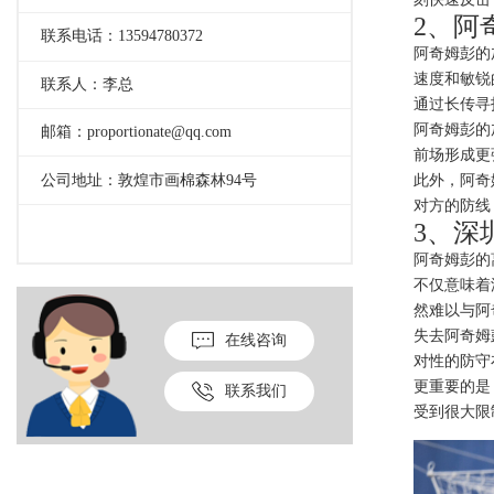
2、阿
联系电话：13594780372
阿奇姆彭的
速度和敏锐
联系人：李总
通过长传寻
阿奇姆彭的
邮箱：proportionate@qq.com
前场形成更
公司地址：敦煌市画棉森林94号
此外，阿奇
对方的防线
3、深
阿奇姆彭的
不仅意味着
然难以与阿
失去阿奇姆
在线咨询
对性的防守
更重要的是
联系我们
受到很大限