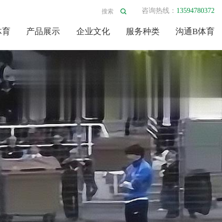
咨询热线：
13594780372
体育
产品展示
企业文化
服务种类
沟通B体育