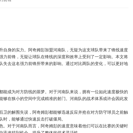
升自身的实力。阿奇姆彭加盟河南队，无疑为这支球队带来了锋线速度
强力前锋，无疑让球队在锋线的深度和效率上受到了一定影响。本文将
队失去这名强力前锋所带来的影响。通过对比两队的变化，可以更好地
都能成为对方防线的噩梦。对于河南队来说，拥有一位如此速度极快的
能够在狭小的空间中完成精准的射门。河南队的战术体系或许会因此发
后卫的解围失误，阿奇姆彭都能够迅速反应并抢在对方防守球员之前触
队时，能够通过快速反击打破僵局。
色。对于河南队而言，阿奇姆彭的速度意味着他们可以在比赛的关键时
中迅速找到机会，提升了整体的战术灵活性。