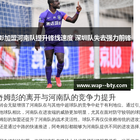
奇姆彭的离开与河南队的竞争力提升
转会无疑增强了河南队在与其他中超球队的竞争中处于有利地位。通过引
他球队相比，河南队在进攻端的威胁更加明显，尤其在面对防守较弱的球
姆彭的加盟还提升了河南队的战术灵活性。球队不再仅仅依赖传统的进攻
还是通过中路的快速推进，阿奇姆彭都能够为河南队提供不同的进攻选择