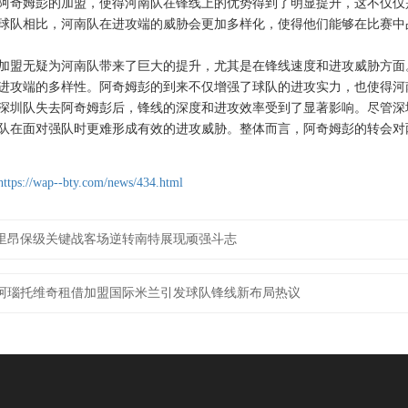
阿奇姆彭的加盟，使得河南队在锋线上的优势得到了明显提升，这不仅仅
球队相比，河南队在进攻端的威胁会更加多样化，使得他们能够在比赛中
加盟无疑为河南队带来了巨大的提升，尤其是在锋线速度和进攻威胁方面
进攻端的多样性。阿奇姆彭的到来不仅增强了球队的进攻实力，也使得河
深圳队失去阿奇姆彭后，锋线的深度和进攻效率受到了显著影响。尽管深
队在面对强队时更难形成有效的进攻威胁。整体而言，阿奇姆彭的转会对
https://wap--bty.com/news/434.html
里昂保级关键战客场逆转南特展现顽强斗志
阿瑙托维奇租借加盟国际米兰引发球队锋线新布局热议