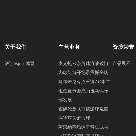
关于我们
主营业务
资质荣誉
解读bsport体育
麦克托米奈角球混战破门
产品展示
为球队首开纪录震撼全场
马尔蒂尼有望重返AC米兰
担任董事会成员推动俱乐
部发展
霍伊伦曼联打破进球荒连
连斩获关键入球
阿森纳客场逼平拜仁成功