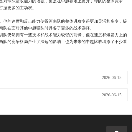
是对球队进攻能力的增强，更是在中超赛场上提升了球队的整体竞争
占据更多的主动权。
。他的速度和反击能力使得河南队的整体进攻变得更加灵活和多变，提
南队在面对其他中超强队时具备了更多的战术选择。
圳队仍然拥有一些技术和战术能力较强的前锋，但在速度和爆发力上的
两队的竞争格局产生了深远的影响，也为未来的中超比赛增添了不少看
2026-06-15
2026-06-15