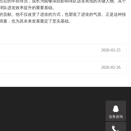
出众的年轻球员，成长为能够深刻影响球队进攻表现的关键人物。其个
球队进攻效率提升的重要基础。
的贡献。他不仅改变了进攻的方式，也塑造了进攻的气质。正是这种技
因素，也为其未来发展奠定了坚实基础。
2026-02-25
2026-02-26
业务咨询