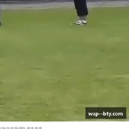
影响力提升球队进攻表现