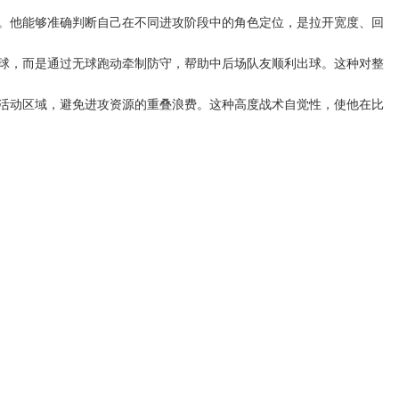
。他能够准确判断自己在不同进攻阶段中的角色定位，是拉开宽度、回
球，而是通过无球跑动牵制防守，帮助中后场队友顺利出球。这种对整
活动区域，避免进攻资源的重叠浪费。这种高度战术自觉性，使他在比