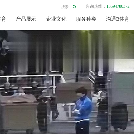
咨询热线：
13594780372
体育
产品展示
企业文化
服务种类
沟通B体育