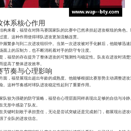
攻体系核心作用
结构来看，福登在对阵马赛国家队的比赛中已然承担起进攻枢纽的角色。
过渡。这种作用使得球队进攻更加流畅连贯。
中频繁参与到二次进攻组织中。当第一次进攻被对手化解后，他能够迅速
场面上的压制力，也不断消耗着对手的防守专注度。
是，福登的存在提升了整体进攻的可预测性与稳定性。队友在进攻时清楚
而提高了整体进攻效率。
赛节奏与心理影响
方面，福登展现出超出年龄的成熟度。他能够根据比赛形势主动调整进攻
险。这种节奏感对球队进攻稳定性起到了重要作用。
家队较为强硬的防守策略，福登在心理层面同样表现出足够的自信与冷静
在无形中感染了队友。
在关键时刻敢于承担责任，无论是尝试突破还是完成射门，都展现出进攻
强了全队的进攻信念。