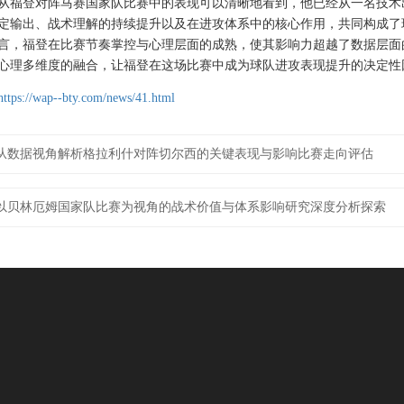
从福登对阵马赛国家队比赛中的表现可以清晰地看到，他已经从一名技术
定输出、战术理解的持续提升以及在进攻体系中的核心作用，共同构成了
言，福登在比赛节奏掌控与心理层面的成熟，使其影响力超越了数据层面
心理多维度的融合，让福登在这场比赛中成为球队进攻表现提升的决定性
https://wap--bty.com/news/41.html
从数据视角解析格拉利什对阵切尔西的关键表现与影响比赛走向评估
以贝林厄姆国家队比赛为视角的战术价值与体系影响研究深度分析探索