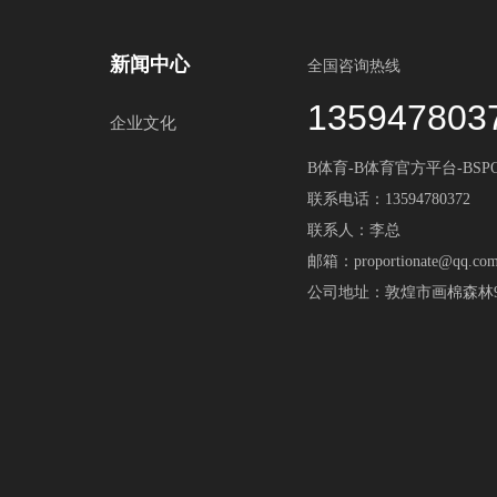
新闻中心
全国咨询热线
135947803
企业文化
B体育-B体育官方平台-BSPO
联系电话：13594780372
联系人：李总
邮箱：proportionate@qq.co
公司地址：敦煌市画棉森林9