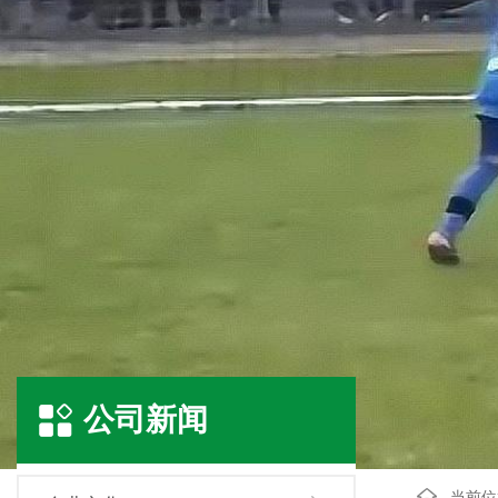
公司新闻
当前