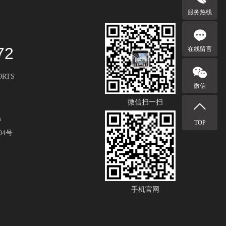
服务热线
72
在线留言
RTS
微信
微信扫一扫
m
TOP
4号
手机官网