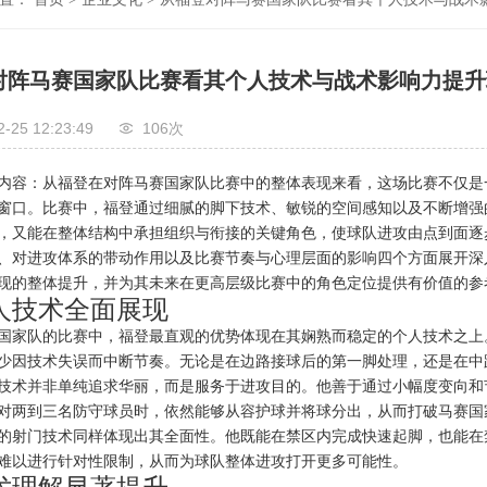
对阵马赛国家队比赛看其个人技术与战术影响力提升
2-25 12:23:49
106次
内容：从福登在对阵马赛国家队比赛中的整体表现来看，这场比赛不仅是
窗口。比赛中，福登通过细腻的脚下技术、敏锐的空间感知以及不断增强
，又能在整体结构中承担组织与衔接的关键角色，使球队进攻由点到面逐
、对进攻体系的带动作用以及比赛节奏与心理层面的影响四个方面展开深
现的整体提升，并为其未来在更高层级比赛中的角色定位提供有价值的参
人技术全面展现
国家队的比赛中，福登最直观的优势体现在其娴熟而稳定的个人技术之上
少因技术失误而中断节奏。无论是在边路接球后的第一脚处理，还是在中
技术并非单纯追求华丽，而是服务于进攻目的。他善于通过小幅度变向和
对两到三名防守球员时，依然能够从容护球并将球分出，从而打破马赛国
的射门技术同样体现出其全面性。他既能在禁区内完成快速起脚，也能在
难以进行针对性限制，从而为球队整体进攻打开更多可能性。