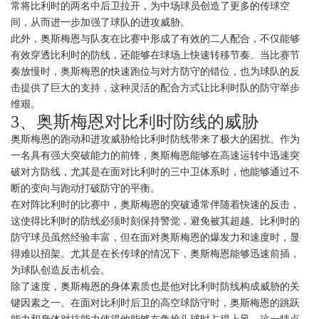
常将比利时的两名中后卫拉开，为中场球员创造了更多的传球空
间，从而进一步加强了球队的进攻威胁。
此外，奥斯梅恩与队友在比赛中形成了有效的二人配合，不仅能够
有效穿透比利时的防线，还能够在球场上快速转移节奏。当比赛节
奏放慢时，奥斯梅恩的快速跑位与对方防守的错位，也为球队的反
击提供了巨大的支持，这种灵活的配合方式让比利时队的防守举步
维艰。
3、奥斯梅恩对比利时防线的威胁
奥斯梅恩的跑动和进攻威胁给比利时防线带来了极大的困扰。作为
一名具有强大突破能力的前锋，奥斯梅恩能够在高速运转中迅速突
破对方防线，尤其是在面对比利时的三中卫体系时，他能够通过不
断的变向与跑动打破防守的平衡。
在对阵比利时的比赛中，奥斯梅恩的突破通常伴随着快速的反击，
这使得比利时的防线必须时刻保持警觉，避免被其超越。比利时的
防守球员虽然经验丰富，但在面对奥斯梅恩的爆发力和速度时，显
得难以招架。尤其是在长传球的情况下，奥斯梅恩能够迅速前插，
为球队创造反击机会。
除了速度，奥斯梅恩的身体素质也是他对比利时防线构成威胁的关
键因素之一。在面对比利时后卫的高空球防守时，奥斯梅恩的跳跃