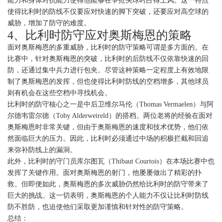
能力和身体对抗能力使得他能够在争抢头球时占得上风。这一特点
使得比利时的防线不仅要应对快速的脚下突破，还要应对高空球的
威胁，增加了防守的难度。
4、比利时防守应对奥斯梅恩的策略
面对奥斯梅恩的多重威胁，比利时的防守策略可谓是多方面的。在
比赛中，针对奥斯梅恩的突破，比利时的后防线不仅依靠快速的回
防，还通过集中兵力进行包夹。尽管这种策略一定程度上有效地限
制了奥斯梅恩的发挥，但也使得比利时防线的空档增多，其他球员
则有机会在这些空档中寻找机会。
比利时的防守核心之一是中后卫维尔马伦（Thomas Vermaelen）与阿
尔德韦雷尔德（Toby Alderweireld）的搭档。两位老将的经验在面对
奥斯梅恩时非常关键，但由于奥斯梅恩的速度和技术优势，他们依
然面临巨大的压力。因此，比利时必须通过中场的积极拦截和回追
来弥补防线上的漏洞。
此外，比利时的守门员库尔图瓦（Thibaut Courtois）在本场比赛中也
发挥了关键作用。面对奥斯梅恩的射门，他屡屡做出了精彩的扑
救。但即便如此，奥斯梅恩的多次威胁仍然给比利时的防守带来了
巨大的挑战。这一切表明，奥斯梅恩的个人能力不仅让比利时防线
防不胜防，也迫使他们采取更加谨慎和针对性的防守策略。
总结：