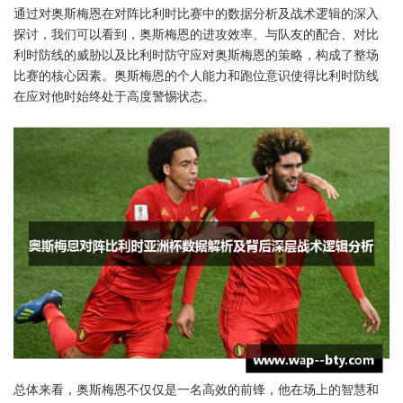
通过对奥斯梅恩在对阵比利时比赛中的数据分析及战术逻辑的深入
探讨，我们可以看到，奥斯梅恩的进攻效率、与队友的配合、对比
利时防线的威胁以及比利时防守应对奥斯梅恩的策略，构成了整场
比赛的核心因素。奥斯梅恩的个人能力和跑位意识使得比利时防线
在应对他时始终处于高度警惕状态。
总体来看，奥斯梅恩不仅仅是一名高效的前锋，他在场上的智慧和