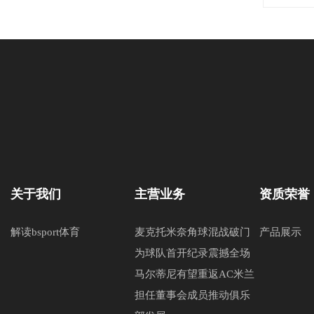
关于我们
主营业务
资质荣誉
解读bsport体育
麦克托米奈角球混战破门
产品展示
为球队首开纪录震撼全场
马尔蒂尼有望重返AC米兰
担任董事会成员推动俱乐