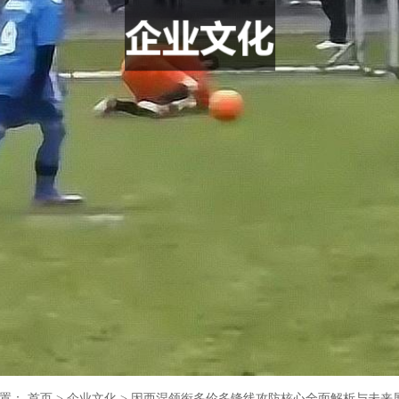
位置：
首页
>
企业文化
>
因西涅领衔多伦多锋线攻防核心全面解析与未来