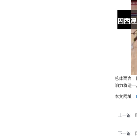
总体而言，
响力将进一
本文网址：
上一篇：
下一篇：