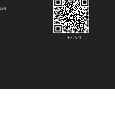
m
4号
手机官网