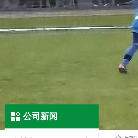
公司新闻
当前