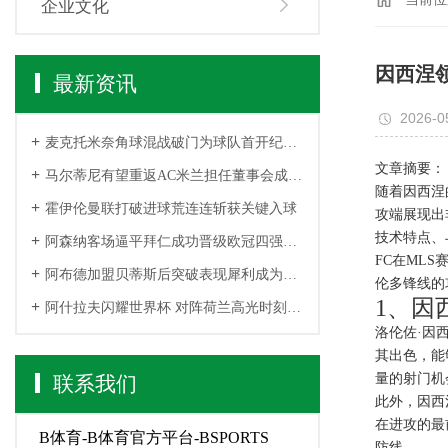
企业文化
因西涅
最新资讯
2026-0
麦克托米奈角球混战破门为球队首开纪录震撼全场
文章摘要：
马尔蒂尼有望重返AC米兰担任董事会成员推动俱乐部发展
随着因西涅
霍伊伦曼联打破进球荒连连斩获关键入球
攻端展现出
技术特点、
阿森纳客场逼平拜仁成功晋级欧冠四强震撼球迷
FC在ML
阿布德加盟贝蒂斯后突破表现犀利成为球队新亮点
伦多锋线的
1、因
阿什拉夫闪耀世界杯 对阵荷兰高光时刻全回顾与战术解析盘点集锦
洛伦佐·因
其出色，能
量的射门机
联系我们
此外，因西
在进攻的最
B体育-B体育官方平台-BSPORTS
防线。