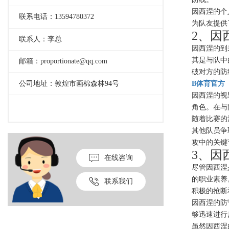
因西涅的个
联系电话：13594780372
为队友提供
2、因
联系人：李总
因西涅的到
其是与队中
邮箱：proportionate@qq.com
破对方的防
公司地址：敦煌市画棉森林94号
B体育官方
因西涅的视
角色。在与
随着比赛的
其他队员争
攻中的关键
3、因
在线咨询
尽管因西涅
的职业素养
联系我们
积极的抢断
因西涅的防
够迅速进行
虽然因西涅