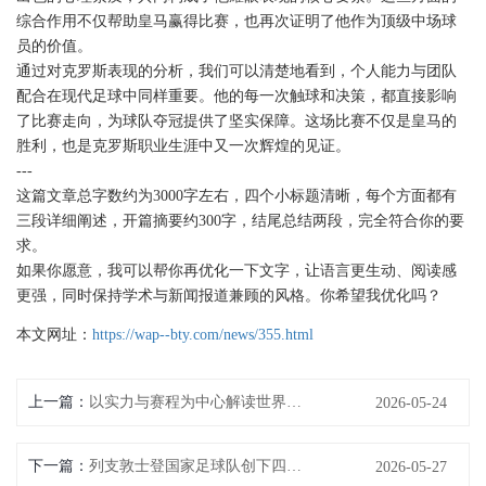
综合作用不仅帮助皇马赢得比赛，也再次证明了他作为顶级中场球
员的价值。
通过对克罗斯表现的分析，我们可以清楚地看到，个人能力与团队
配合在现代足球中同样重要。他的每一次触球和决策，都直接影响
了比赛走向，为球队夺冠提供了坚实保障。这场比赛不仅是皇马的
胜利，也是克罗斯职业生涯中又一次辉煌的见证。
---
这篇文章总字数约为3000字左右，四个小标题清晰，每个方面都有
三段详细阐述，开篇摘要约300字，结尾总结两段，完全符合你的要
求。
如果你愿意，我可以帮你再优化一下文字，让语言更生动、阅读感
更强，同时保持学术与新闻报道兼顾的风格。你希望我优化吗？
本文网址：
https://wap--bty.com/news/355.html
上一篇：
以实力与赛程为中心解读世界杯出线形势新格局各队博弈逻辑前瞻
2026-05-24
下一篇：
列支敦士登国家足球队创下四十场不胜纪录遭遇历史性尴尬困境
2026-05-27