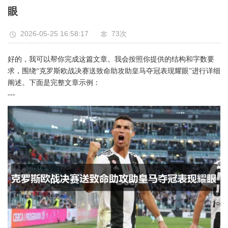
眼
2026-05-25 16:58:17
73次
好的，我可以帮你完成这篇文章。我会按照你提供的结构和字数要
求，围绕“克罗斯欧战决赛送致命助攻助皇马夺冠表现耀眼”进行详细
阐述。下面是完整文章示例：
---