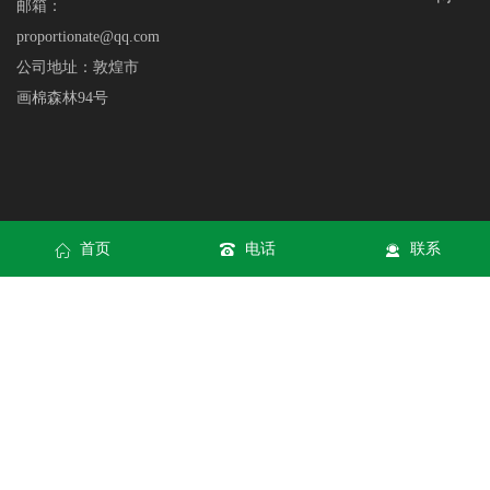
邮箱：
proportionate@qq.com
公司地址：敦煌市
画棉森林94号
首页
电话
联系
网站地图
|
XML
Copyright © B体育-B体育官方平台-BSPORTS All rights reserved
B体
育官方网站