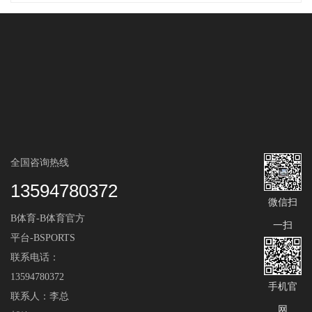
全国咨询热线
13594780372
微信扫
B体育-B体育官方
一扫
平台-BSPORTS
联系电话：
13594780372
手机官
联系人：李总
网