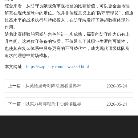
综合来看，从防守贡献视角审视福登的比赛价值，可以更全面地理
解其在现代足球中的定位。他并非传统意义上的“防守型球员”，但通
过高水平的战术执行与持续投入，在防守端发挥了远超数据体现的
作用。
随着比赛经验的累积与角色的进一步成熟，福登的防守能力仍有上
升空间。这种攻守兼备的特质，不仅延长了其职业生涯的可能性，
也使其在复杂体系中具备更高的不可替代性，成为现代顶级球队所
追求的理想中前场模板。
本文网址：
https://wap--bty.com/news/350.html
上一篇：
从莫德里奇对阵法国看世界杯状态回暖的关键信号解读与战术价值意义
2026-05-24
下一篇：
以实力与赛程为中心解读世界杯出线形势新格局各队博弈逻辑前瞻
2026-05-24