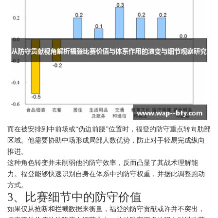
而在被安排到中前场或“伪边前腰”位置时，福登的防守重点转向肋部
区域。他需要协助中场形成局部人数优势，防止对手轻易完成纵向
推进。
这种角色转变并未削弱他的防守效率，反而凸显了其战术理解能
力。福登能够快速识别自身在体系中的防守权重，并据此调整跑动
方式。
3、比赛细节中的防守价值
如果仅从抢断和拦截数据来衡量，福登的防守贡献或许并不突出，