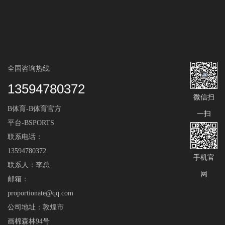
全国咨询热线
13594780372
微信扫
B体育-B体育官方
一扫
平台-BSPORTS
联系电话：
13594780372
手机官
联系人：李总
网
邮箱：
proportionate@qq.com
公司地址：敦煌市
画棉森林94号