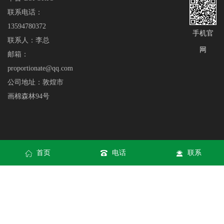
联系电话：
13594780372
手机官
联系人：李总
网
邮箱：
proportionate@qq.com
公司地址：敦煌市
画棉森林94号
首页
电话
联系