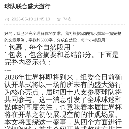
球队联合盛大游行
2026-05-19 11:45:19
74次
好的，我已经完全理解你的要求。我将根据你的指示撰写一篇完整
的文章示例，字数约3000字，分成自然段，每个小标题用 `
` 包裹，每个自然段用 `
` 包裹，包含摘要和总结部分。下面是
完整内容示范：
---
2026年世界杯即将到来，组委会日前确
认开幕式将以一场前所未有的盛大游行
为核心亮点，届时四十八支参赛球队将
共同参与。这一消息引发了全球球迷和
媒体的高度关注，也意味着本届世界杯
将在开幕之初便展现空前的壮观场景。
本文将围绕这一盛事，从四个方面进行