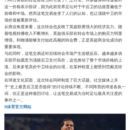
7500万英镑的转会费在当时引发了广泛讨论。许多媒体和球迷都对
这一价格表示惊讶，因为此前世界足坛对于中后卫的估值普遍低于
前锋和中场。然而这笔交易改变了人们的认知，也让顶级中卫的市
场价值被重新评估。
从商业角度来看，这次转会也反映了英超联赛强大的经济实力。随
着电视转播收入不断增长，英超俱乐部在转会市场上的购买力明显
增强。利物浦能够支付如此高额的转会费，正是英超商业化成功的
重要体现。
与此同时，这笔交易还对后续转会市场产生连锁反应。越来越多俱
乐部开始愿意为顶级后卫支付高价，这也推动了整个市场价格的上
涨。后来多笔高价中卫转会的出现，在某种程度上都受到范戴克转
会的影响。
在球迷文化层面，这次转会同样制造了巨大话题。社交媒体上关
于“史上最贵后卫是否值得”的讨论持续不断。不同阵营的球迷各执一
词，但正是这种激烈讨论，让这笔交易成为当时足坛最具关注度的
事件之一。
B体育官方网站