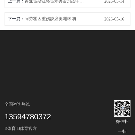
上一篇：
苏亚雷斯在格雷米奥告别战中完美收官展现传奇风采
2026-05-14
下一篇：
阿劳霍因重伤缺席美洲杯 将休战数月缺席世界杯预选赛
2026-05-16
全国咨询热线
13594780372
微信扫
B体育-B体育官方
一扫