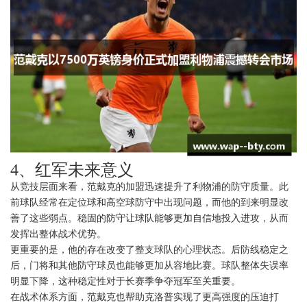
4、红军未来意义
从竞技层面来看，范戴克的加盟迅速提升了利物浦的防守质量。此
前球队经常在定位球和高空球防守中出现问题，而他的到来明显改
善了这些弱点。稳固的防守让球队能够更加自信地投入进攻，从而
发挥出整体战术优势。
更重要的是，他的存在改变了整支球队的心理状态。后防线稳定之
后，门将和其他防守球员也能够更加从容地比赛。球队整体失误率
明显下降，这种稳定性对于长赛季争夺冠军至关重要。
在战术体系方面，范戴克也帮助克洛普实现了更高强度的压迫打