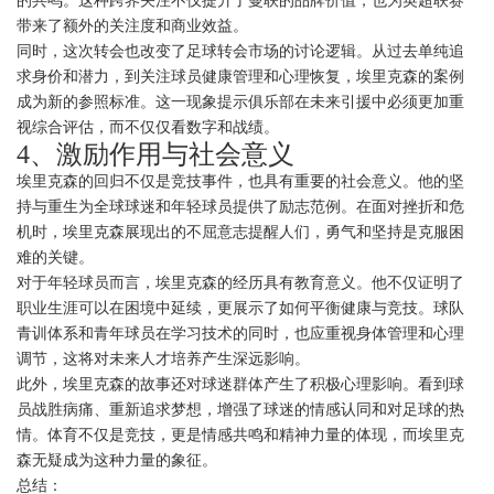
的共鸣。这种跨界关注不仅提升了曼联的品牌价值，也为英超联赛
带来了额外的关注度和商业效益。
同时，这次转会也改变了足球转会市场的讨论逻辑。从过去单纯追
求身价和潜力，到关注球员健康管理和心理恢复，埃里克森的案例
成为新的参照标准。这一现象提示俱乐部在未来引援中必须更加重
视综合评估，而不仅仅看数字和战绩。
4、激励作用与社会意义
埃里克森的回归不仅是竞技事件，也具有重要的社会意义。他的坚
持与重生为全球球迷和年轻球员提供了励志范例。在面对挫折和危
机时，埃里克森展现出的不屈意志提醒人们，勇气和坚持是克服困
难的关键。
对于年轻球员而言，埃里克森的经历具有教育意义。他不仅证明了
职业生涯可以在困境中延续，更展示了如何平衡健康与竞技。球队
青训体系和青年球员在学习技术的同时，也应重视身体管理和心理
调节，这将对未来人才培养产生深远影响。
此外，埃里克森的故事还对球迷群体产生了积极心理影响。看到球
员战胜病痛、重新追求梦想，增强了球迷的情感认同和对足球的热
情。体育不仅是竞技，更是情感共鸣和精神力量的体现，而埃里克
森无疑成为这种力量的象征。
总结：