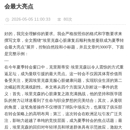
会最大亮点
2026-05-05 11:00:33
80次
好的，我完全理解你的要求。我会严格按照你的格式和字数要求来
撰写文章，全文围绕“埃里克森心脏康复后顺利免签曼联成为夏季转
会最大亮点”展开，控制自然段和小标题，并且文章约3000字。下面
是完整示例：
---
在今年夏季转会窗口中，克里斯蒂安·埃里克森以令人震惊的方式重
返足坛，成为曼联引援的最大亮点。这一转会不仅因其体育价值而
备受关注，更因埃里克森克服心脏健康问题，实现职业生涯的第二
次崛起而充满戏剧性。本文将从四个方面深入剖析这一事件的意
义：首先，埃里克森的心脏康复之路充满挑战，他的坚持和医学团
队的努力让球迷看到了生命与职业梦想的完美结合；其次，从曼联
的角度，这笔免签操作不仅增强了球队中场实力，也展现了俱乐部
在转会策略上的高明布局；第三，这次转会在欧洲足坛引发广泛关
注，影响力超越了单纯的竞技层面，成为夏季转会的焦点话题；最
后，埃里克森的回归对年轻球员和球迷群体具有示范效应，激励大