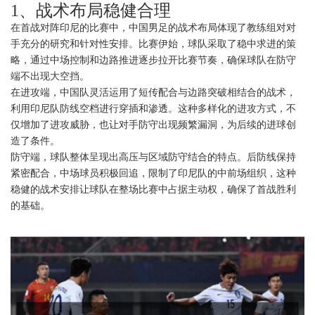
1、战术布局稳健合理
在首战对阵印尼的比赛中，中国男足的战术布局体现了教练组对对
手充分的研究和针对性安排。比赛伊始，球队采取了稳中求进的策
略，通过中场控制和边路推进逐步拉开比赛节奏，确保球队在防守
端不出现大空挡。
在进攻端，中国队灵活运用了短传配合与边路突破相结合的战术，
利用印尼队防线空档进行穿插和渗透。这种多样化的进攻方式，不
仅增加了进攻威胁，也让对手防守出现频繁漏洞，为后续的进球创
造了条件。
防守端，球队整体呈现出高压与区域防守结合的特点。后防线保持
紧密配合，中场球员积极回追，限制了印尼队的中前场组织，这种
稳健的战术安排让球队在整场比赛中占据主动权，确保了首战胜利
的基础。