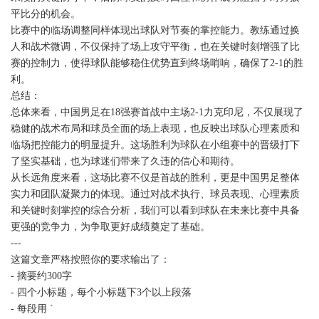
平比分的机会。
比赛中的临场调整同样体现出球队对节奏的掌控能力。教练通过换
人和战术微调，不仅保持了场上攻守平衡，也在关键时刻增强了比
赛的控制力，使得球队能够稳住优势直到终场哨响，确保了2-1的胜
利。
总结：
总体来看，中国男足在18强赛首战中主场2-1力克印尼，不仅展现了
稳健的战术布局和球员全面的场上表现，也反映出球队心理素质和
临场把控能力的明显提升。这场胜利为球队在小组赛中的晋级打下
了坚实基础，也为球迷们带来了久违的信心和期待。
从长远角度来看，这场比赛不仅是首战的胜利，更是中国男足整体
实力和团队凝聚力的体现。通过对战术执行、球员表现、心理素质
和关键时刻掌控的综合分析，我们可以看到球队在未来比赛中具备
更强的竞争力，为争取更好成绩奠定了基础。
---
这篇文章严格按照你的要求输出了：
- 摘要约300字
- 四个小标题，每个小标题下3个以上段落
- 每段用 `