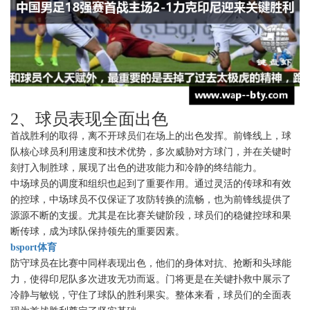
2、球员表现全面出色
首战胜利的取得，离不开球员们在场上的出色发挥。前锋线上，球
队核心球员利用速度和技术优势，多次威胁对方球门，并在关键时
刻打入制胜球，展现了出色的进攻能力和冷静的终结能力。
中场球员的调度和组织也起到了重要作用。通过灵活的传球和有效
的控球，中场球员不仅保证了攻防转换的流畅，也为前锋线提供了
源源不断的支援。尤其是在比赛关键阶段，球员们的稳健控球和果
断传球，成为球队保持领先的重要因素。
bsport体育
防守球员在比赛中同样表现出色，他们的身体对抗、抢断和头球能
力，使得印尼队多次进攻无功而返。门将更是在关键扑救中展示了
冷静与敏锐，守住了球队的胜利果实。整体来看，球员们的全面表