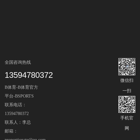
全国咨询热线
13594780372
微信扫
B体育-B体育官方
一扫
平台-BSPORTS
联系电话：
13594780372
手机官
联系人：李总
网
邮箱：
proportionate@qq.com