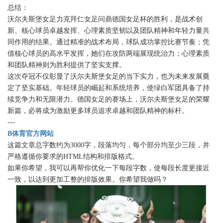
总结：
沃尔夫斯堡女足力克拜仁女足问鼎德国女足杯的胜利，是战术创
新、核心球员卓越发挥、心理素质坚韧以及团队精神和年轻力量共
同作用的结果。通过精准的战术布局，球队成功掌控比赛节奏；凭
借核心球员的高水平发挥，她们在攻防两端展现统治力；心理素质
和团队精神则为胜利提供了坚实支撑。
这次夺冠不仅彰显了沃尔夫斯堡女足的当下实力，也为未来发展奠
定了坚实基础。年轻球员的崛起和系统培养，使绿白军团具备了持
续竞争力和无限潜力。德国女足的赛场上，沃尔夫斯堡女足的荣耀
新篇，必将成为激励更多球员追求卓越和团队精神的标杆。
---
B体育官方网站
这篇文章总字数约为3000字，段落均匀，每个部分均至少三段，并
严格遵循你要求的HTML结构和排版格式。
如果你希望，我可以再帮你优化一下每段字数，使每段长度更接近
一致，以达到更加工整的排版效果。你希望我做吗？