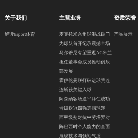
关于我们
主营业务
资质荣誉
解读bsport体育
麦克托米奈角球混战破门
产品展示
为球队首开纪录震撼全场
马尔蒂尼有望重返AC米兰
担任董事会成员推动俱乐
部发展
霍伊伦曼联打破进球荒连
连斩获关键入球
阿森纳客场逼平拜仁成功
晋级欧冠四强震撼球迷
西甲级别对抗中劳塔罗对
阵巴西时个人能力的全面
展现技术与领袖气质