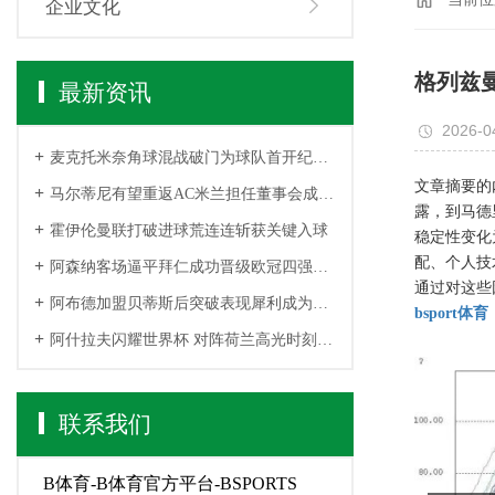
企业文化
格列兹
最新资讯
2026-0
麦克托米奈角球混战破门为球队首开纪录震撼全场
文章摘要的
马尔蒂尼有望重返AC米兰担任董事会成员推动俱乐部发展
露，到马德
霍伊伦曼联打破进球荒连连斩获关键入球
稳定性变化
配、个人技
阿森纳客场逼平拜仁成功晋级欧冠四强震撼球迷
通过对这些
阿布德加盟贝蒂斯后突破表现犀利成为球队新亮点
bsport体育
阿什拉夫闪耀世界杯 对阵荷兰高光时刻全回顾与战术解析盘点集锦
联系我们
B体育-B体育官方平台-BSPORTS