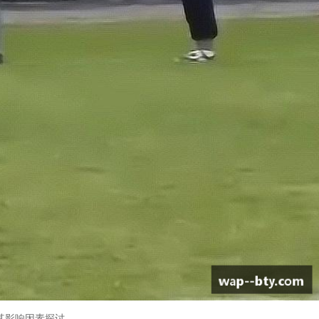
其影响因素探讨