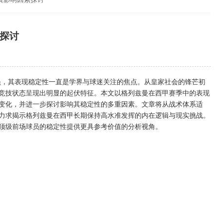
探讨
员，其表现稳定性一直是学界与球迷关注的焦点。从皇家社会的锋芒初
竞技状态呈现出明显的起伏特征。本文以格列兹曼在西甲赛季中的表现
变化，并进一步探讨影响其稳定性的多重因素。文章将从战术体系适
力求揭示格列兹曼在西甲长期保持高水准发挥的内在逻辑与现实挑战。
顶级前场球员的稳定性提供更具参考价值的分析视角。