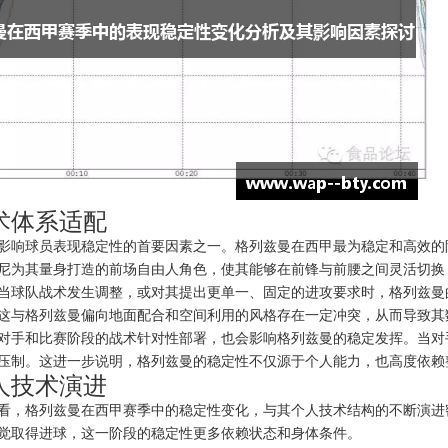
术体系适配
影响球员表现稳定性的首要因素之一。格列兹曼在西甲最为稳定和高效的
尼为其量身打造的前场自由人角色，使其能够在前锋与前腰之间灵活切换
当球队战术发生调整，或对其提出更单一、固定的进攻要求时，格列兹曼
这与格列兹曼偏向地面配合和空间利用的风格存在一定冲突，从而导致其
对手和比赛阶段的战术针对性部署，也会影响格列兹曼的稳定发挥。当对
压制。这进一步说明，格列兹曼的稳定性不仅源于个人能力，也高度依赖
人技术演进
看，格列兹曼在西甲赛季中的稳定性变化，与其个人技术结构的不断演进
觉取得进球，这一阶段的稳定性更多依赖状态和身体条件。