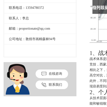
联系电话：13594780372
联系人：李总
邮箱：proportionate@qq.com
公司地址：敦煌市画棉森林94号
1、战
战术体系是
竞技，西蒙
相比之下，
在线咨询
高空对抗，
此外，不同
联系我们
现容易受到
2、个
从技术层面
能和敏锐嗅