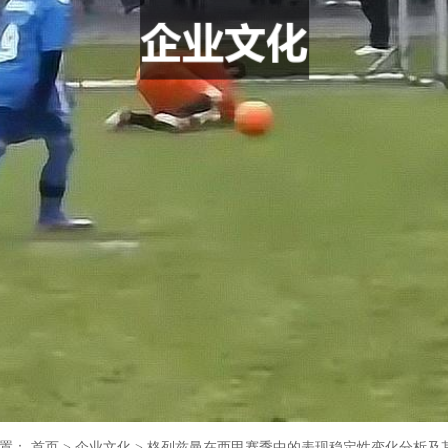
位置：
首页
>
企业文化
>
格列兹曼在西甲赛季中的表现稳定性变化分析及