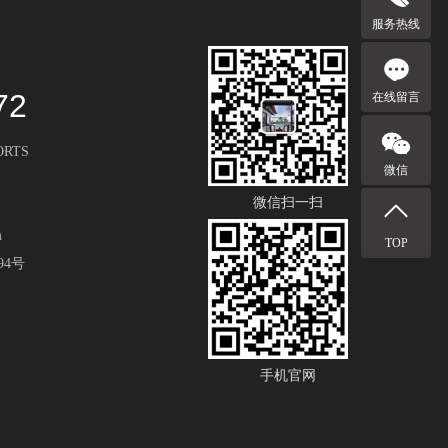
服务热线
72
在线留言
RTS
微信
微信扫一扫
m
TOP
4号
手机官网