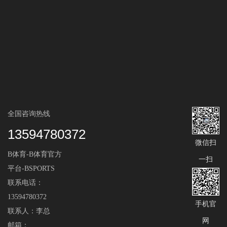
全国咨询热线
13594780372
微信扫
B体育-B体育官方
一扫
平台-BSPORTS
联系电话：
13594780372
手机官
联系人：李总
网
邮箱：