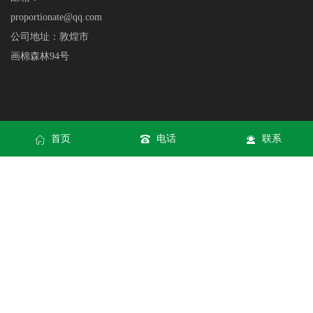
proportionate@qq.com
公司地址：敦煌市
画棉森林94号
首页
电话
联系
网站地图
|
XML
Copyright © B体育-B体育官方平台-BSPORTS All rights reserved
B体
育官方网站