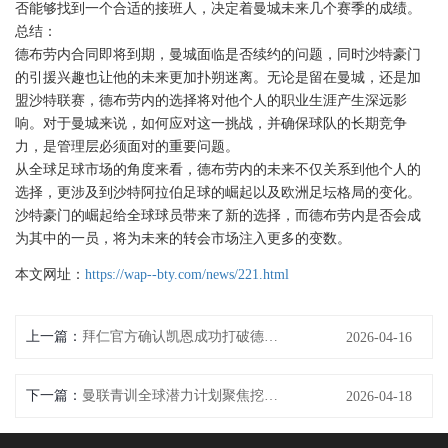
否能够找到一个合适的接班人，决定着曼城未来几个赛季的成绩。
总结：
德布劳内合同即将到期，曼城面临是否续约的问题，同时沙特豪门
的引援兴趣也让他的未来更加扑朔迷离。无论是留在曼城，还是加
盟沙特联赛，德布劳内的选择将对他个人的职业生涯产生深远影
响。对于曼城来说，如何应对这一挑战，并确保球队的长期竞争
力，是管理层必须面对的重要问题。
从全球足球市场的角度来看，德布劳内的未来不仅关系到他个人的
选择，更涉及到沙特阿拉伯足球的崛起以及欧洲足坛格局的变化。
沙特豪门的崛起给全球球员带来了新的选择，而德布劳内是否会成
为其中的一员，将为未来的转会市场注入更多的变数。
本文网址：
https://wap--bty.com/news/221.html
上一篇：
拜仁官方确认凯恩成功打破德甲30球大关 成就新里程碑
2026-04-16
下一篇：
曼联青训全球潜力计划聚焦挖掘非欧裔足球天才
2026-04-18