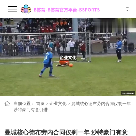
当前位置：
首页
>
企业文化
>
曼城核心德布劳内合同仅剩一年
沙特豪门有意引进
曼城核心德布劳内合同仅剩一年 沙特豪门有意