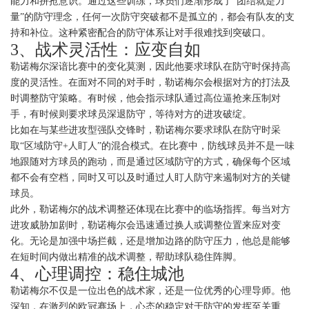
能力和拼抢意识。通过这些训练，球员们逐渐形成了“团结就是力
量”的防守理念，任何一次防守突破都不是孤立的，都会有队友的支
持和补位。这种紧密配合的防守体系让对手很难找到突破口。
3、战术灵活性：应变自如
勒诺梅尔深谙比赛中的变化莫测，因此他要求球队在防守时保持高
度的灵活性。在面对不同的对手时，勒诺梅尔会根据对方的打法及
时调整防守策略。有时候，他会指示球队通过高位逼抢来压制对
手，有时候则要求球员深退防守，等待对方的进攻破绽。
比如在与某些进攻型强队交锋时，勒诺梅尔要求球队在防守时采
取“区域防守+人盯人”的混合模式。在比赛中，防线球员并不是一味
地跟随对方球员的跑动，而是通过区域防守的方式，确保每个区域
都不会有空档，同时又可以及时通过人盯人防守来遏制对方的关键
球员。
此外，勒诺梅尔的战术调整还体现在比赛中的临场指挥。每当对方
进攻威胁加剧时，勒诺梅尔会迅速通过换人或调整位置来应对变
化。无论是加强中场拦截，还是增加边路的防守压力，他总是能够
在短时间内做出精准的战术调整，帮助球队稳住阵脚。
4、心理调控：稳住城池
勒诺梅尔不仅是一位出色的战术家，还是一位优秀的心理导师。他
深知，在激烈的欧冠赛场上，心态的稳定对于防守的发挥至关重