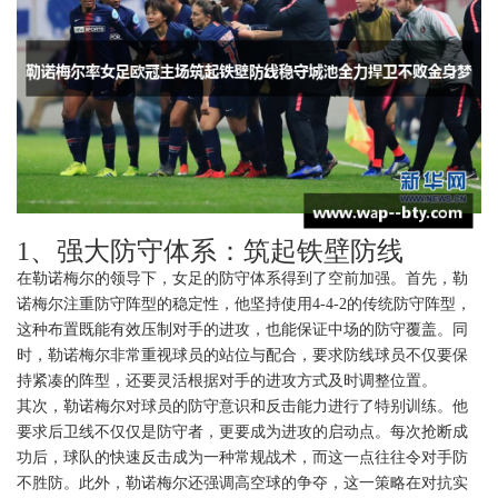
1、强大防守体系：筑起铁壁防线
在勒诺梅尔的领导下，女足的防守体系得到了空前加强。首先，勒
诺梅尔注重防守阵型的稳定性，他坚持使用4-4-2的传统防守阵型，
这种布置既能有效压制对手的进攻，也能保证中场的防守覆盖。同
时，勒诺梅尔非常重视球员的站位与配合，要求防线球员不仅要保
持紧凑的阵型，还要灵活根据对手的进攻方式及时调整位置。
其次，勒诺梅尔对球员的防守意识和反击能力进行了特别训练。他
要求后卫线不仅仅是防守者，更要成为进攻的启动点。每次抢断成
功后，球队的快速反击成为一种常规战术，而这一点往往令对手防
不胜防。此外，勒诺梅尔还强调高空球的争夺，这一策略在对抗实