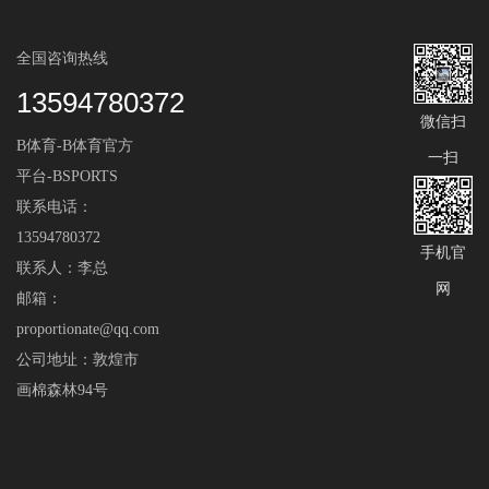
全国咨询热线
13594780372
微信扫
B体育-B体育官方
一扫
平台-BSPORTS
联系电话：
13594780372
手机官
联系人：李总
网
邮箱：
proportionate@qq.com
公司地址：敦煌市
画棉森林94号