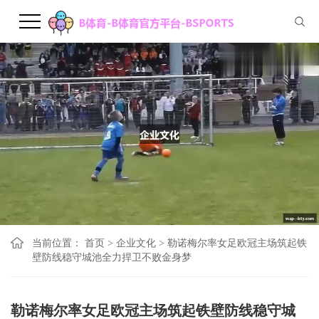
当前位置：
首页
>
企业文化
>
勒诺梅尔率女足欧冠主场筑起铁
壁防线稳守城池全力捍卫不败金身梦
勒诺梅尔率女足欧冠主场筑起铁壁防线稳守城