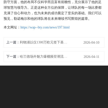
防守方面，他的布局不仅科学而且富有前瞻性，充分展示了他的足
球智慧与领导力。正是这种全方位的保障，让球队的每一场比赛都
充满了信心和动力，也为未来的成功奠定了坚实的基础。我们可以
预见，勒诺梅尔和他的球队将在未来继续书写辉煌的篇章。
本文网址：
https://wap--bty.com/news/197.html
上一篇：
利物浦以仅1300万欧元签下基耶萨引发热议成转会市场最大惊喜
2026-04-10
下一篇：
哈兰德场外魅力爆棚频登潮流杂志封面引关注
2026-04-11