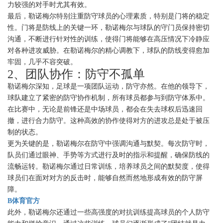
力较强的对手时尤其有效。
最后，勒诺梅尔特别注重防守球员的心理素质，特别是门将的稳定
性。门将是防线上的关键一环，勒诺梅尔与球队的守门员保持密切
沟通，不断进行针对性的训练，使得门将能够在高压情况下冷静应
对各种进攻威胁。在勒诺梅尔的精心调教下，球队的防线变得愈加
牢固，几乎不容突破。
2、团队协作：防守不孤单
勒诺梅尔深知，足球是一项团队运动，防守亦然。在他的领导下，
球队建立了紧密的防守协作机制，所有球员都参与到防守体系中。
在比赛中，无论是前锋还是中场球员，都会在失去球权后迅速回
撤，进行合力防守。这种高效的协作使得对方的进攻总是处于被压
制的状态。
更为关键的是，勒诺梅尔在防守中强调沟通与默契。每次防守时，
队员们通过眼神、手势等方式进行及时的指示和提醒，确保防线的
流畅运转。勒诺梅尔通过日常训练，培养球员之间的默契度，使得
球员们在面对对方的反击时，能够自然而然地形成有效的防守屏
障。
B体育官方
此外，勒诺梅尔还通过一些高强度的对抗训练提高球员的个人防守