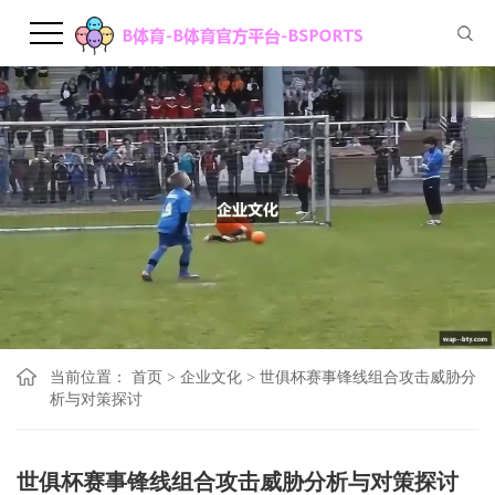
当前位置：
首页
>
企业文化
>
世俱杯赛事锋线组合攻击威胁分
析与对策探讨
世俱杯赛事锋线组合攻击威胁分析与对策探讨