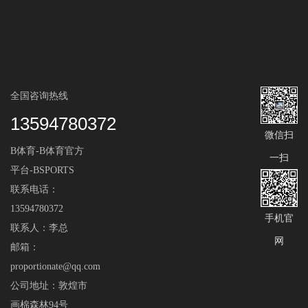
全国咨询热线
13594780372
微信扫
B体育-B体育官方
一扫
平台-BSPORTS
联系电话：
13594780372
手机官
联系人：李总
网
邮箱：
proportionate@qq.com
公司地址：敦煌市
画棉森林94号