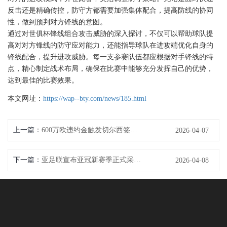
反击还是精确传控，防守方都需要加强集体配合，提高防线的协同
性，做到预判对方锋线的意图。
通过对世俱杯锋线组合攻击威胁的深入探讨，不仅可以帮助球队提
高对对方锋线的防守应对能力，还能指导球队在进攻端优化自身的
锋线配合，提升进攻威胁。每一支参赛队伍都应根据对手锋线的特
点，精心制定战术布局，确保在比赛中能够充分发挥自己的优势，
达到最佳的比赛效果。
本文网址：
https://wap--bty.com/news/185.html
上一篇：
600万欧违约金触发切尔西签下巴萨星马克吉乌锋线青春风暴启航
2026-04-07
下一篇：
亚足联宣布亚冠新赛季正式采用半自动越位技术
2026-04-08