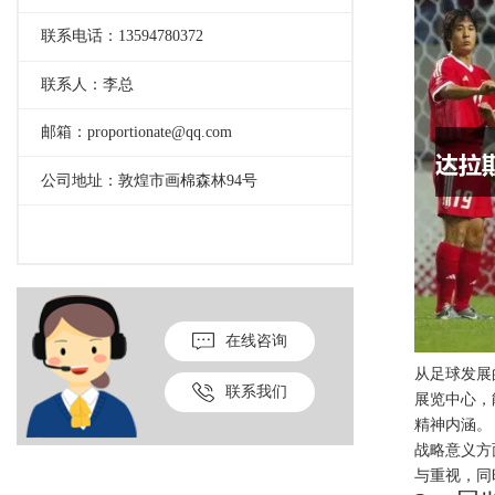
联系电话：13594780372
联系人：李总
邮箱：proportionate@qq.com
公司地址：敦煌市画棉森林94号
在线咨询
从足球发展
联系我们
展览中心，
精神内涵。
战略意义方
与重视，同