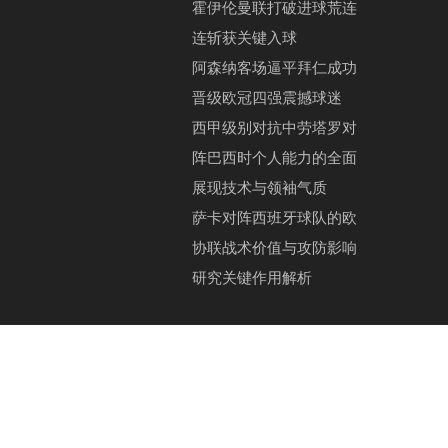
霍伊伦曼联打破进球荒连
连斩获关键入球
阿森纳客场逼平拜仁成功
晋级欧冠四强震撼球迷
西甲级别对抗中劳塔罗对
阵巴西时个人能力的全面
展现技术与领袖气质
萨卡对阵西班牙球队的欧
协联战术价值与攻防影响
研究关键作用解析