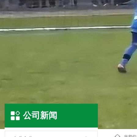
公司新闻
当前