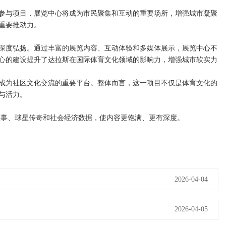
参与项目，展览中心将成为市民聚集和互动的重要场所，增强城市凝聚
重要推动力。
深度弘扬。通过丰富的展览内容、互动体验和多媒体展示，展览中心不
心的建设提升了达拉斯在国际体育文化领域的影响力，增强城市软实力
成为社区文化交流的重要平台。整体而言，这一项目不仅是体育文化的
与活力。
史故事、球星传奇和社会经济数据，使内容更饱满、更有深度。
2026-04-04
2026-04-05