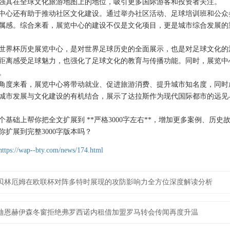
强其在全球文化旅游地图上的地位，吸引更多国际游客和投资者关注。
中心还有助于推动社区文化建设。通过举办社区活动、足球培训班和公众
属感。综合来看，展览中心的建设不仅是文化项目，更是城市综合发展的
世界杯历史展览中心，是对世界足球历史的全面展示，也是对足球文化的
距离感受足球魅力，也强化了足球文化的教育与传播功能。同时，展览中
。
角度来看，展览中心将带动就业、促进旅游消费、提升城市知名度，同时
城市发展与文化建设的有机结合，展示了达拉斯作为现代国际都市的远见
个基础上帮你把全文扩展到 **严格3000字左右**，增加更多案例、历
你扩展到完整3000字版本吗？
https://wap--bty.com/news/174.html
贝林厄姆在欧联杯对阵多特时展现的攻防影响力全方位深度解读分析
迪恩赫伊森冬窗拒绝弗罗西诺内租借加盟罗马转会传闻再度升温