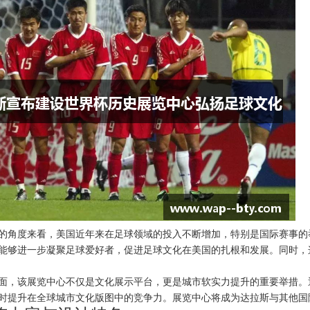
的角度来看，美国近年来在足球领域的投入不断增加，特别是国际赛事的
能够进一步凝聚足球爱好者，促进足球文化在美国的扎根和发展。同时，
面，该展览中心不仅是文化展示平台，更是城市软实力提升的重要举措。
时提升在全球城市文化版图中的竞争力。展览中心将成为达拉斯与其他国