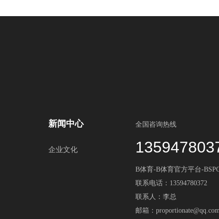
新闻中心
全国咨询热线
135947803
企业文化
B体育-B体育官方平台-BSPO
联系电话：13594780372
联系人：李总
邮箱：proportionate@qq.co