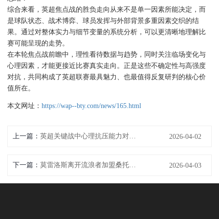
综合来看，英超焦点战的胜负走向从来不是单一因素所能决定，而
是球队状态、战术博弈、球员发挥与外部背景多重因素交织的结
果。通过对整体实力与细节变量的系统分析，可以更清晰地理解比
赛可能呈现的走势。
在本轮焦点战前瞻中，理性看待数据与趋势，同时关注临场变化与
心理因素，才能更接近比赛真实走向。正是这些不确定性与高强度
对抗，共同构成了英超联赛最具魅力、也最值得反复研判的核心价
值所在。
本文网址：
https://wap--bty.com/news/165.html
上一篇：
英超关键战中心理抗压能力对比解析与胜负走势研究球队表现影响因素
2026-04-02
下一篇：
莫雷洛斯离开流浪者加盟桑托斯随队遭遇历史性降级
2026-04-03