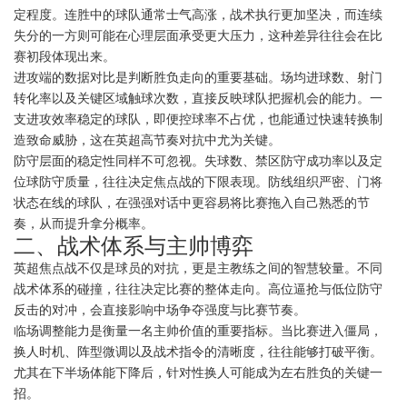
定程度。连胜中的球队通常士气高涨，战术执行更加坚决，而连续
失分的一方则可能在心理层面承受更大压力，这种差异往往会在比
赛初段体现出来。
进攻端的数据对比是判断胜负走向的重要基础。场均进球数、射门
转化率以及关键区域触球次数，直接反映球队把握机会的能力。一
支进攻效率稳定的球队，即便控球率不占优，也能通过快速转换制
造致命威胁，这在英超高节奏对抗中尤为关键。
防守层面的稳定性同样不可忽视。失球数、禁区防守成功率以及定
位球防守质量，往往决定焦点战的下限表现。防线组织严密、门将
状态在线的球队，在强强对话中更容易将比赛拖入自己熟悉的节
奏，从而提升拿分概率。
二、战术体系与主帅博弈
英超焦点战不仅是球员的对抗，更是主教练之间的智慧较量。不同
战术体系的碰撞，往往决定比赛的整体走向。高位逼抢与低位防守
反击的对冲，会直接影响中场争夺强度与比赛节奏。
临场调整能力是衡量一名主帅价值的重要指标。当比赛进入僵局，
换人时机、阵型微调以及战术指令的清晰度，往往能够打破平衡。
尤其在下半场体能下降后，针对性换人可能成为左右胜负的关键一
招。