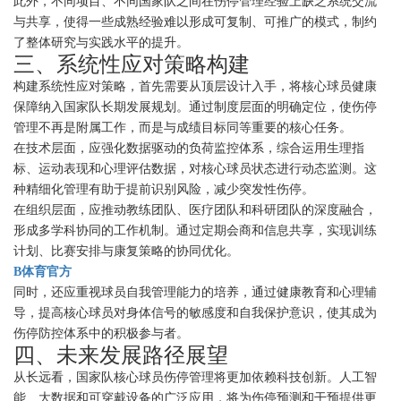
此外，不同项目、不同国家队之间在伤停管理经验上缺乏系统交流
与共享，使得一些成熟经验难以形成可复制、可推广的模式，制约
了整体研究与实践水平的提升。
三、系统性应对策略构建
构建系统性应对策略，首先需要从顶层设计入手，将核心球员健康
保障纳入国家队长期发展规划。通过制度层面的明确定位，使伤停
管理不再是附属工作，而是与成绩目标同等重要的核心任务。
在技术层面，应强化数据驱动的负荷监控体系，综合运用生理指
标、运动表现和心理评估数据，对核心球员状态进行动态监测。这
种精细化管理有助于提前识别风险，减少突发性伤停。
在组织层面，应推动教练团队、医疗团队和科研团队的深度融合，
形成多学科协同的工作机制。通过定期会商和信息共享，实现训练
计划、比赛安排与康复策略的协同优化。
B体育官方
同时，还应重视球员自我管理能力的培养，通过健康教育和心理辅
导，提高核心球员对身体信号的敏感度和自我保护意识，使其成为
伤停防控体系中的积极参与者。
四、未来发展路径展望
从长远看，国家队核心球员伤停管理将更加依赖科技创新。人工智
能、大数据和可穿戴设备的广泛应用，将为伤停预测和干预提供更