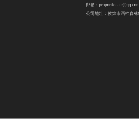
邮箱：proportionate@qq.co
公司地址：敦煌市画棉森林9