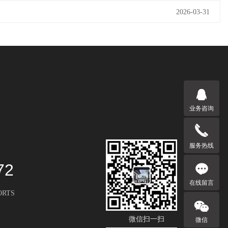
2026-03-31
业务咨询
服务热线
72
在线留言
RTS
微信扫一扫
微信