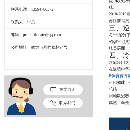
提到欧冠冷
球。
联系电话：13594780372
2018-
再往前追溯
联系人：李总
三、逆
邮箱：proportionate@qq.com
每一场冷门
如穆里尼奥
公司地址：敦煌市画棉森林94号
球员层面，
四、冷
欧冠冷门之
在逆境中坚
B体育官方
正因如此，
总结：
在线咨询
回顾欧冠赛
偶然，而是
联系我们