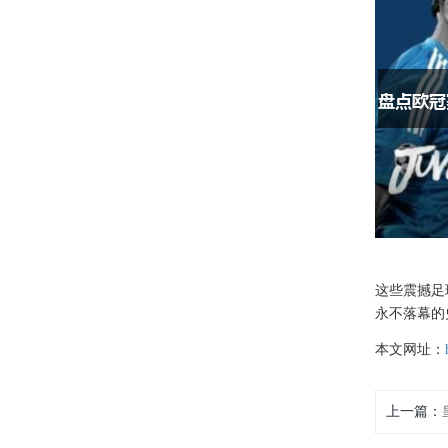
这些震撼足
永不落幕的
本文网址：
上一篇：