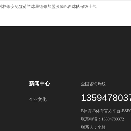
科林蒂安免签荷兰球星德佩加盟激励巴西球队保级士气
新闻中心
全国咨询热线
135947803
企业文化
B体育-B体育官方平台-BSPO
联系电话：13594780372
联系人：李总