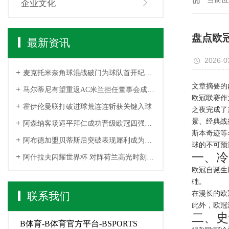
企业文化
盘点欧
最新资讯
2026-0
麦克托米奈角球混战破门为球队首开纪录震撼全场
文章摘要的
马尔蒂尼有望重返AC米兰担任董事会成员推动俱乐部发展
欧冠联赛作
霍伊伦曼联打破进球荒连连斩获关键入球
之夜完成了
景、经典战
阿森纳客场逼平拜仁成功晋级欧冠四强震撼球迷
斯本奇迹等
阿布德加盟贝蒂斯后突破表现犀利成为球队新亮点
球的不可预
一、冷
阿什拉夫闪耀世界杯 对阵荷兰高光时刻全回顾与战术解析盘点集锦
欧冠自诞生
础。
在漫长的欧
联系我们
此外，欧冠
二、史
B体育-B体育官方平台-BSPORTS