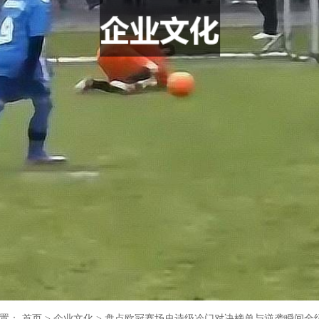
位置：
首页
>
企业文化
>
盘点欧冠赛场史诗级冷门对决榜单与逆袭瞬间全