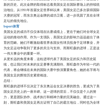
新的历史。此次金牌的取得标志着美国女足在国际赛场上的持续统
治地位。从1991年首届女足世界杯以来，美国女足已多次获得国际
大赛的冠军，而东京奥运金牌的成功卫冕，进一步巩固了其在全球
足坛的领先地位。
bsport体育
美国女足的成功不仅仅体现在比赛成绩上，更在于她们对全球女足
运动的推动作用。作为一支强队，美国女足的影响力远远超出了体
育的范畴。她们不断激励着世界各国女性球员投身于足球事业，并
为女足运动争取到了更多的关注与支持。而斯旺森的进球，正是这
一伟大事业中的重要一环。
从更长远的角度来看，这粒进球代表了美国女足的实力和历史延
续，也让我们对未来的女足赛事充满期待。斯旺森作为年轻一代的
代表，将会继续在未来的国际大赛中扮演重要角色，她的名字将与
美国女足的辉煌历史紧密相连。
总结：
斯旺森的进球不仅决定了东京奥运会女足决赛的胜负，更成为了美
国女足历史上的一座丰碑。这一进球的背后，不仅仅是个人的努
力，更是团队协作、战术执行和精神力量的完美融合。通过这一
刻，斯旺森和美国女足再次证明了自己的霸主地位，同时也为全球