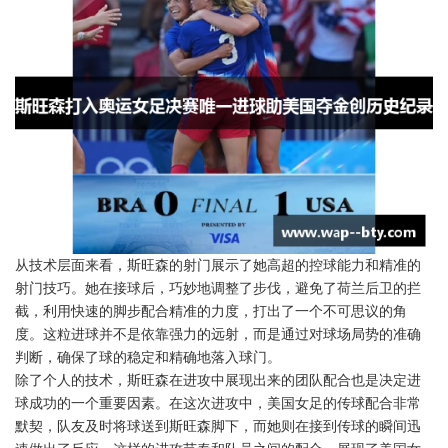
从技术层面来看，斯旺森的射门展示了她高超的控球能力和精准的
射门技巧。她在接球后，巧妙地调整了步伐，避免了荷兰后卫的拦
截，利用快速的脚步配合精准的力度，打出了一个不可思议的角
度。这粒进球并不是依靠强力的远射，而是通过对球场局势的准确
判断，确保了球的稳定和精确地落入球门。
除了个人的技术，斯旺森在进攻中展现出来的团队配合也是决定进
球成功的一个重要因素。在这次进攻中，美国女足的传球配合非常
默契，队友及时将球送到斯旺森脚下，而她则在接到传球的瞬间迅