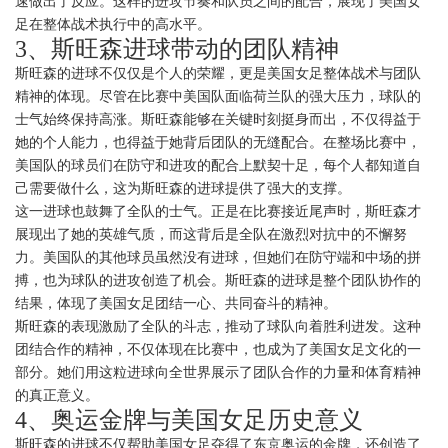
速做出了反应。这样的进攻节奏和队员之间的配合，展现了美国女
足在整体战术执行中的高水平。
3、斯旺森进球带动的团队精神
斯旺森的进球不仅仅是个人的荣耀，更是美国女足整体战术与团队
精神的体现。尽管在比赛中美国队面临荷兰队的强大压力，球队的
士气始终保持高涨。斯旺森能够在关键时刻挺身而出，不仅得益于
她的个人能力，也得益于她背后团队的无缝配合。在整场比赛中，
美国队的球员们在防守和进攻的配合上默契十足，每个人都知道自
己需要做什么，这为斯旺森的进球提供了强大的支撑。
这一进球也鼓舞了全队的士气。正是在比赛接近尾声时，斯旺森才
展现出了她的英雄气质，而这背后是全队在激烈对抗中的不懈努
力。美国队的其他球员虽然没有进球，但她们在防守端和中场的拼
搏，也为球队的进攻创造了机会。斯旺森的进球是整个团队协作的
结果，体现了美国女足团结一心、共同奋斗的精神。
斯旺森的表现激励了全队的斗志，推动了球队向着胜利进发。这种
团结合作的精神，不仅体现在比赛中，也成为了美国女足文化的一
部分。她们用这粒进球向全世界展示了团队合作的力量和体育精神
的真正意义。
4、奥运金牌与美国女足历史意义
斯旺森的进球不仅帮助美国女足夺得了东京奥运的金牌，还创造了