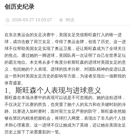
创历史纪录
2026-03-27 13:03:07
95次
在东京奥运会的女足决赛中，美国女足凭借斯旺森打入的唯一进
球，成功击败了荷兰女足，夺得了奥运金牌，创造了历史。这一进
球不仅帮助美国女足实现了奥运卫冕，还让斯旺森成为了全球关注
的焦点。通过她的一脚进球，美国队再一次证明了自己在世界足坛
的霸主地位。本文将从多个角度分析斯旺森的进球对美国女足的意
义，包括她的个人表现、进球的技术分析、对团队精神的促进以及
这一胜利对美国女足历史的影响等方面，为读者呈现出一场辉煌的
体育盛宴。
1、斯旺森个人表现与进球意义
斯旺森在本场决赛中的表现可以说是不可忽视的。她的这粒进球，
不仅决定了比赛的胜负，也突显了她个人的实力和在关键时刻的冷
静。比赛进入加时赛时，面对荷兰女足严密的防守，斯旺森依然能
够在禁区内精准把握机会，将球打入网窝，表现出了非凡的个人技
术和心理素质。这一进球不仅让她成为了英雄，还让她在美国女足
历史上留下了浓墨重彩的一笔。