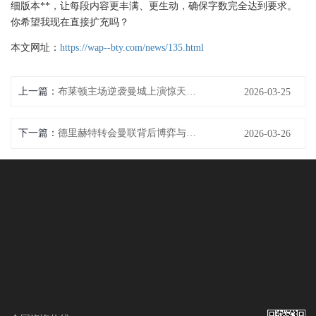
细版本**，让每段内容更丰满、更生动，确保字数完全达到要求。
你希望我现在直接扩充吗？
本文网址：
https://wap--bty.com/news/135.html
上一篇：
布莱顿主场逆袭曼城上演惊天大逆转夺胜全场沸腾
2026-03-25
下一篇：
德里赫特转会曼联背后博弈与战术蓝图重塑红魔后防新时代启幕
2026-03-26