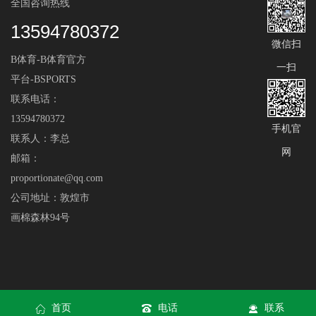
全国咨询热线
13594780372
微信扫
B体育-B体育官方
一扫
平台-BSPORTS
联系电话：
13594780372
手机官
联系人：李总
网
邮箱：
proportionate@qq.com
公司地址：敦煌市
画棉森林94号
首页
电话
联系