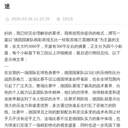
迷
2026-03-26 11:15:25
101次
好的，我已经完全理解你的要求。我将按照你提供的格式，撰写一
篇以“德国国家队精彩表现五比一轻取苏格兰震撼球迷”为主题的文
章，全文大约3000字，开篇有300字左右的摘要，正文分为四个小标
题，每个小标题下有三段以上详细阐述，最后进行两段总结。以下
是示例文章：
---
在近期的一场国际足球热身赛中，德国国家队以5比1的压倒性比分
战胜苏格兰，这场比赛不仅让德国球迷欢呼雀跃，也在全球范围内
引起了广泛关注。整场比赛中，德国队展现了极高的战术素养、出
色的个人能力以及团队协作精神，他们的控球率、传球精准度和进
攻效率都达到了令人惊叹的水平。比赛开局阶段，德国队就显示出
强大的压迫力和速度优势，多次通过快速反击打乱了苏格兰的防
线。比赛中，德国球员之间的默契配合和灵活多变的战术布局让对
手几乎没有还手之力。这场比赛不仅是德国队实力的集中体现，也
为球迷们呈现了一场精彩绝伦的视觉盛宴，同时也进一步巩固了德