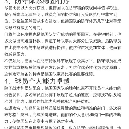
3、防守体系稳固有序
尽管比赛以大比分获胜，但德国队在防守端的表现同样值得称道。
整个后防线纪律严明，球员之间的协防和盯人策略执行得非常到
位。苏格兰虽然尝试多次进攻，但德国队的防守体系几乎让对手无
法形成有威胁的射门。
门将的出色发挥也是德国队防守成功的重要因素。在关键时刻，他
多次做出高难度扑救，保证了球队零封大部分进攻威胁。后防球员
在比赛中不断与中场球员进行协作，使防守层次更加立体，进而有
效减轻压力。
不仅如此，德国队在防守转攻环节展现了极高水平。防守球员在成
功拦截或抢断后能够迅速发起反击，将防守优势转化为进攻威胁，
这种攻守兼备的特点是德国队赢得比赛的重要保障。
4、球员个人能力卓越
除了战术和团队配合，德国国家队的胜利也离不开球员个人能力的
出色发挥。多名球员在比赛中展现了超凡的速度、控球技巧以及精
准射门能力，单兵作战能力和整体配合相得益彰。
在进攻端，前锋和边锋球员通过灵活的跑位和精准的射门，多次突
破苏格兰防线，完成关键进球。他们的个人意识和临门一脚的决断
力，使德国队在比赛中占据了绝对主动。
中场球员不仅承担组织进攻的任务，也在防守中起到屏障作用。他