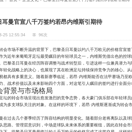
日耳曼官宣八千万签约若昂内维斯引期待
3-25 12:55:34
96次
转会市场不断升温的背景下，巴黎圣日耳曼以约八千万欧元的价格官宣签
作为近年来葡萄牙足坛最受瞩目的年轻球员之一，内维斯凭借出色的控球
。巴黎圣日耳曼在经历阵容调整与战术转型后，引进这样一位兼具潜力与
年轻化战略上的决心，也展现了其在欧洲足坛持续保持竞争力的雄心。从
易都具有多重意义。随着新赛季临近，若昂·内维斯能否在法甲赛场乃至
力、战术价值以及未来影响四个方面，对这笔引人瞩目的签约进行全面分
会背景与市场格局
足坛的转会市场呈现出愈发激烈的竞争态势，各大豪门俱乐部在年轻球员
成为多支球队关注的对象。在这样的环境下，若昂·内维斯逐渐成为转会
曼在过去几个赛季经历了阵容结构的明显变化。随着部分老将离队以及球
队思路。管理层意识到，中场是球队未来体系的重要枢纽，因此在转会市
之下，巴黎圣日耳曼最终以约八千万欧元的价格完成了这笔交易。这样的