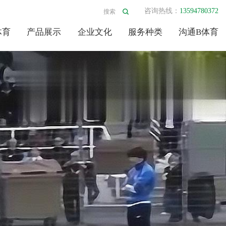
咨询热线：
13594780372
体育
产品展示
企业文化
服务种类
沟通B体育