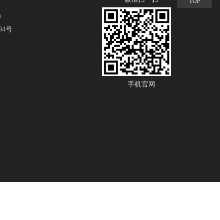
TOP
m
4号
手机官网