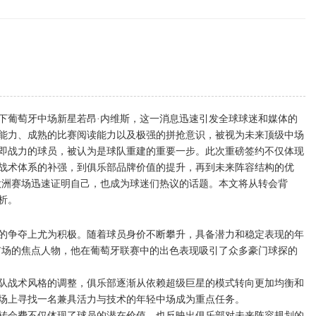
下葡萄牙中场新星若昂·内维斯，这一消息迅速引发全球球迷和媒体的
能力、成熟的比赛阅读能力以及极强的拼抢意识，被视为未来顶级中场
即战力的球员，被认为是球队重建的重要一步。此次重磅签约不仅体现
战术体系的补强，到俱乐部品牌价值的提升，再到未来阵容结构的优
欧洲赛场迅速证明自己，也成为球迷们热议的话题。本文将从转会背
析。
的争夺上尤为积极。随着球员身价不断攀升，具备潜力和稳定表现的年
市场的焦点人物，他在葡萄牙联赛中的出色表现吸引了众多豪门球探的
队战术风格的调整，俱乐部逐渐从依赖超级巨星的模式转向更加均衡和
场上寻找一名兼具活力与技术的年轻中场成为重点任务。
转会费不仅体现了球员的潜在价值，也反映出俱乐部对未来阵容规划的