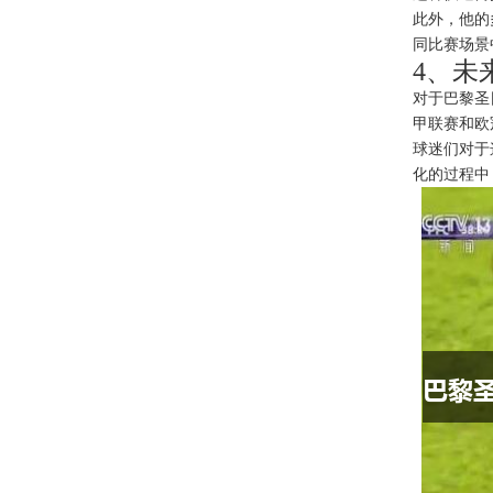
此外，他的
同比赛场景
4、未
对于巴黎圣
甲联赛和欧
球迷们对于
化的过程中