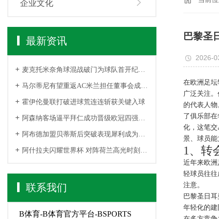
企业文化
巴黎圣
最新资讯
2026-0
麦克托米奈角球混战破门为球队首开纪录震撼全场
在欧洲足坛
马尔蒂尼有望重返AC米兰担任董事会成员推动俱乐部发展
广泛关注。
霍伊伦曼联打破进球荒连连斩获关键入球
的代表人物
了俱乐部在
阿森纳客场逼平拜仁成功晋级欧冠四强震撼球迷
化，这笔交
阿布德加盟贝蒂斯后突破表现犀利成为球队新亮点
景、球员能
1、转
阿什拉夫闪耀世界杯 对阵荷兰高光时刻全回顾与战术解析盘点集锦
近年来欧洲
轻球员往往
注意。
联系我们
巴黎圣日耳
年轻化的建
B体育-B体育官方平台-BSPORTS
在多方竞争