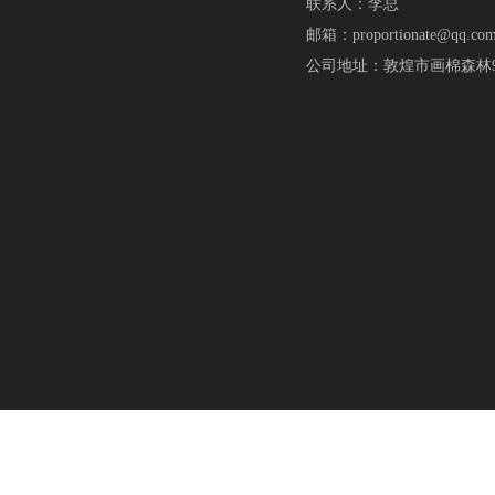
联系人：李总
邮箱：proportionate@qq.co
公司地址：敦煌市画棉森林9