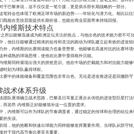
对于巴黎来说，这不仅仅是一笔引援，更是俱乐部长期战略的一部分。
这笔转会也体现了欧洲足球市场的新趋势——年轻化与潜力化。相比以往
们既能在竞技层面提供长期价值，也能在商业层面带来持续回报。
昂内维斯技术特点
斯之所以能够迅速成为欧洲足坛关注的焦点，与他出色的技术能力密不可
中，他往往能够通过精准的短传和灵活的跑动为球队建立起有效的进攻组
力外，内维斯的比赛阅读能力也备受赞誉。他能够在高速对抗的比赛环境
这种成熟的球场思维，使他在比赛中显得格外沉稳。
内维斯同样展现出强大的拼抢意识。他在中场的拦截能力和对抗能力能够
键时刻为球队赢得球权。
比赛中的体能储备和覆盖范围也非常出色。无论是进攻推进还是回撤防守
黎战术体系升级
练团队逐渐确立战术思路，巴黎圣日耳曼正逐步从传统的进攻型巨星打法
，而若昂·内维斯正好能够填补这一位置的需求。
中，内维斯可以作为球队的节奏调度者，通过稳定的传球和合理的站位来
要的失误。
阶段，他的抢断和快速出球能力同样能够发挥重要作用。当球队从防守转
接对于现代高节奏比赛至关重要。