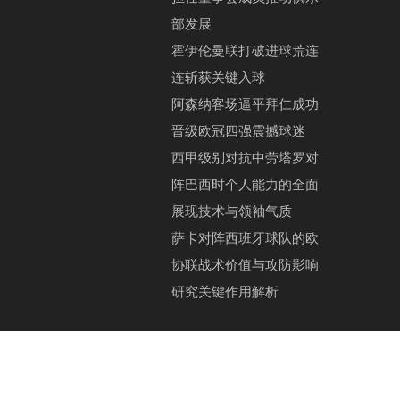
部发展
霍伊伦曼联打破进球荒连
连斩获关键入球
阿森纳客场逼平拜仁成功
晋级欧冠四强震撼球迷
西甲级别对抗中劳塔罗对
阵巴西时个人能力的全面
展现技术与领袖气质
萨卡对阵西班牙球队的欧
协联战术价值与攻防影响
研究关键作用解析