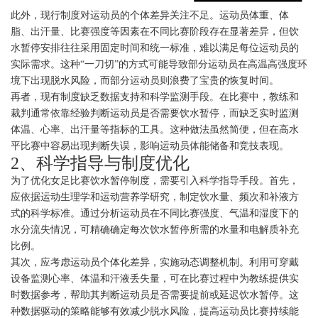
此外，现行制度对运动员的个体差异关注不足。运动员体重、体
脂、出汗量、比赛强度等因素在不同比赛阶段存在显著差异，但饮
水暂停安排往往采用固定时间和统一标准，难以满足每位运动员的
实际需求。这种“一刀切”的方式可能导致部分运动员在高温高强度环
境下出现脱水风险，而部分运动员则浪费了宝贵的恢复时间。
再者，现有制度缺乏数据支持和科学监测手段。在比赛中，教练和
裁判通常依靠经验判断运动员是否需要饮水暂停，而缺乏实时监测
体温、心率、出汗量等指标的工具。这种做法虽然简便，但在高水
平比赛中容易出现判断失误，影响运动员体能储备和竞技表现。
2、科学指导与制度优化
为了优化女足比赛饮水暂停制度，需要引入科学指导手段。首先，
应依据运动生理学和运动营养学研究，制定饮水量、频次和补液方
式的科学标准。通过分析运动员在不同比赛强度、气温和湿度下的
水分流失情况，可精确确定每次饮水暂停所需的水量和电解质补充
比例。
其次，应考虑运动员个体化差异，实施动态调整机制。利用可穿戴
设备监测心率、体温和汗液丢失量，可在比赛过程中为教练提供实
时数据参考，帮助其判断运动员是否需要提前或延迟饮水暂停。这
种数据驱动的策略能够有效减少脱水风险，提高运动员比赛持续能