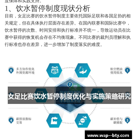
度保障和实践支持。
1、饮水暂停制度现状分析
目前，女足比赛的饮水暂停制度主要依托国际足联和各国足协的相
关规定，但在具体执行层面存在差异。在国内联赛和国际比赛中，
饮水暂停的次数、时间安排和执行标准并不统一，导致运动员在比
赛中获得的恢复机会存在不均衡现象。不同比赛的裁判员理解和执
行标准也存在差异，进一步增加了制度落实的难度。