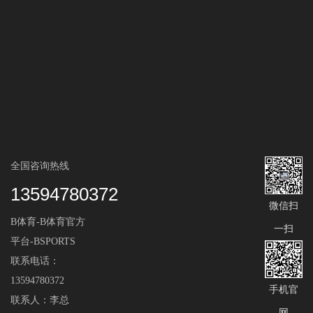
全国咨询热线
13594780372
微信扫
B体育-B体育官方
一扫
平台-BSPORTS
联系电话：
13594780372
手机官
联系人：李总
网