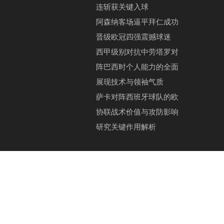
连斩获关键入球
阿森纳客场逼平拜仁成功
晋级欧冠四强震撼球迷
西甲级别对抗中劳塔罗对
阵巴西时个人能力的全面
展现技术与领袖气质
萨卡对阵西班牙球队的欧
协联战术价值与攻防影响
研究关键作用解析