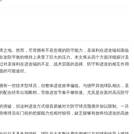
席之地。然而，尽管拥有不容忽视的防守能力，圣保利在进攻端却面临
在攻防平衡的维持上承受了巨大的压力。本文将从四个方面详细探讨圣
过对圣保利在进攻端的不足、战术层面的选择、防守和进攻的相互作用
题的可能途径。
拥有一些技术型球员，但整体进攻效率偏低。与德甲其他球队相比，圣
的配合经常出现断档，导致进攻节奏不够快速。尤其是在面对高压防守
的突破，但这种进攻方式很容易被对方防守球员预测并加以限制。一旦
前锋球员在门前的把握能力也相对较弱，缺乏能够有效终结进攻的高效
会往往不具备持续性。球队在大多数比赛中都难以在控球和传导上维持