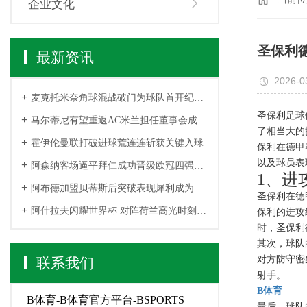
企业文化
圣保利
最新资讯
2026-0
麦克托米奈角球混战破门为球队首开纪录震撼全场
圣保利足球
马尔蒂尼有望重返AC米兰担任董事会成员推动俱乐部发展
了相当大的
霍伊伦曼联打破进球荒连连斩获关键入球
保利在德甲
以及球员表
阿森纳客场逼平拜仁成功晋级欧冠四强震撼球迷
1、进
阿布德加盟贝蒂斯后突破表现犀利成为球队新亮点
圣保利在德
阿什拉夫闪耀世界杯 对阵荷兰高光时刻全回顾与战术解析盘点集锦
保利的进攻
时，圣保利
其次，球队
对方防守密
联系我们
射手。
B体育
B体育-B体育官方平台-BSPORTS
最后，球队