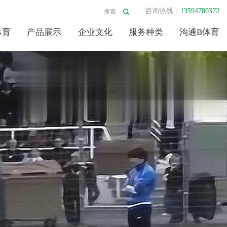
咨询热线：
13594780372
体育
产品展示
企业文化
服务种类
沟通B体育