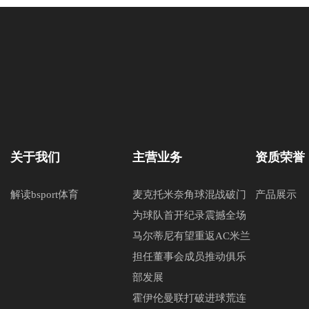
关于我们
主营业务
资质荣誉
解读bsport体育
麦克托米奈角球混战破门
产品展示
为球队首开纪录震撼全场
马尔蒂尼有望重返AC米兰
担任董事会成员推动俱乐
部发展
霍伊伦曼联打破进球荒连