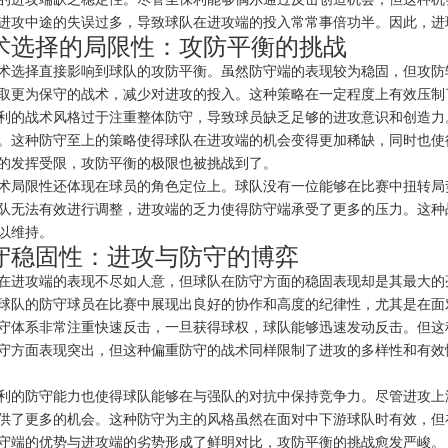
进攻中途的失误过多，导致球队在进攻端的投入常常事倍功半。因此，进
术选择的局限性：攻防平衡的挑战
术选择直接影响到球队的攻防平衡。虽然防守端的表现较为稳固，但攻防
取更为保守的战术，减少对进攻的投入。这种策略在一定程度上有效压制
利的战术风格过于注重整体防守，导致球员缺乏足够的进攻意识和创造力
。这种防守至上的策略使得球队在进攻端的机会变得更加稀缺，同时也使
的发挥受限，攻防平衡的极限也被挑战到了。
术局限性还体现在球员的角色定位上。球队没有一位能够在比赛中扭转局
队无法有效进行调整，进攻端的乏力使得防守端承受了更多的压力。这种
以维持。
守稳固性：进攻与防守的博弈
在进攻端的表现不尽如人意，但球队在防守方面的稳固表现却是其最大的
球队的防守球员在比赛中展现出良好的协作和高度的纪律性，尤其是在面
守体系非常注重快速反击，一旦获得球权，球队能够迅速发动反击。但这
守方面表现突出，但这种偏重防守的战术同样限制了进攻的多样性和有效
利的防守能力也使得球队能够在与强队的对抗中保持竞争力。尽管进攻上
供了更多的机会。这种防守为主的风格虽然在面对中下游球队时有效，但
守端的优势与进攻端的劣势形成了鲜明对比，攻防平衡的挑战愈发严峻。