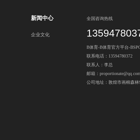
新闻中心
全国咨询热线
135947803
企业文化
B体育-B体育官方平台-BSPO
联系电话：13594780372
联系人：李总
邮箱：proportionate@qq.co
公司地址：敦煌市画棉森林9