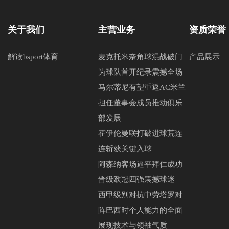
关于我们
主营业务
资质荣誉
解读bsport体育
麦克托米奈角球混战破门
产品展示
为球队首开纪录震撼全场
马尔蒂尼有望重返AC米兰
担任董事会成员推动俱乐
部发展
霍伊伦曼联打破进球荒连
连斩获关键入球
阿森纳客场逼平拜仁成功
晋级欧冠四强震撼球迷
西甲级别对抗中劳塔罗对
阵巴西时个人能力的全面
展现技术与领袖气质