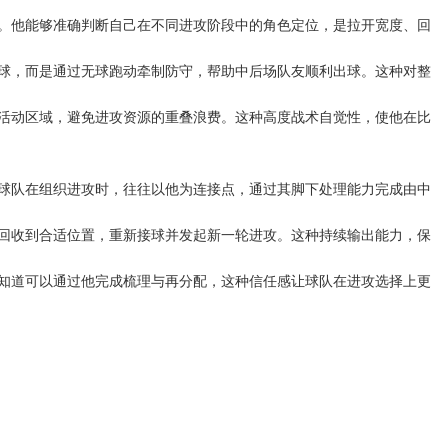
。他能够准确判断自己在不同进攻阶段中的角色定位，是拉开宽度、回
球，而是通过无球跑动牵制防守，帮助中后场队友顺利出球。这种对整
活动区域，避免进攻资源的重叠浪费。这种高度战术自觉性，使他在比
球队在组织进攻时，往往以他为连接点，通过其脚下处理能力完成由中
回收到合适位置，重新接球并发起新一轮进攻。这种持续输出能力，保
知道可以通过他完成梳理与再分配，这种信任感让球队在进攻选择上更