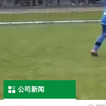
公司新闻
当前