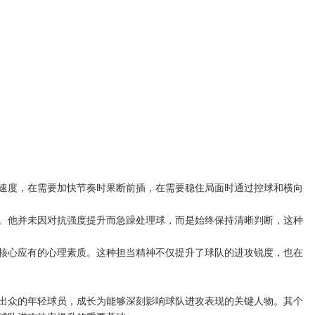
速度，在需要加快节奏时果断前插，在需要稳住局面时通过控球和横向
。他并未因对抗强度提升而急躁处理球，而是始终保持清晰判断，这种
核心应有的心理素质。这种担当精神不仅提升了球队的进攻锐度，也在
出众的年轻球员，成长为能够深刻影响球队进攻表现的关键人物。其个