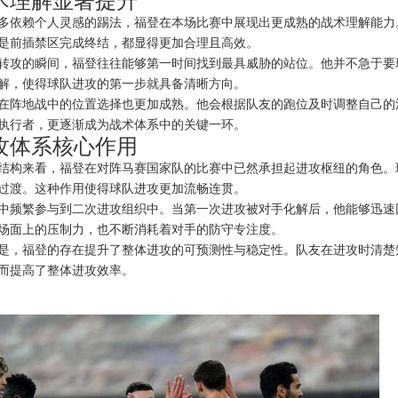
术理解显著提升
多依赖个人灵感的踢法，福登在本场比赛中展现出更成熟的战术理解能力
是前插禁区完成终结，都显得更加合理且高效。
转攻的瞬间，福登往往能够第一时间找到最具威胁的站位。他并不急于要
解，使得球队进攻的第一步就具备清晰方向。
在阵地战中的位置选择也更加成熟。他会根据队友的跑位及时调整自己的
执行者，更逐渐成为战术体系中的关键一环。
攻体系核心作用
结构来看，福登在对阵马赛国家队的比赛中已然承担起进攻枢纽的角色。
过渡。这种作用使得球队进攻更加流畅连贯。
中频繁参与到二次进攻组织中。当第一次进攻被对手化解后，他能够迅速
场面上的压制力，也不断消耗着对手的防守专注度。
是，福登的存在提升了整体进攻的可预测性与稳定性。队友在进攻时清楚
而提高了整体进攻效率。