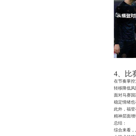
4、比
在节奏掌控
转移降低风
面对马赛国
稳定情绪也
此外，福登
精神层面增
总结：
综合来看，