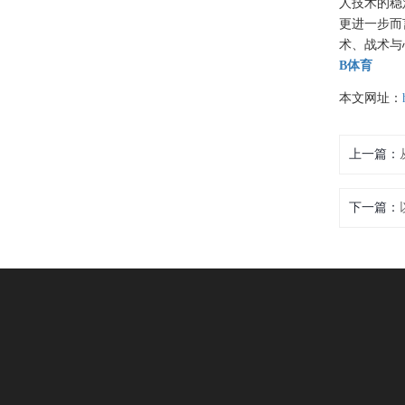
人技术的稳
更进一步而
术、战术与
B体育
本文网址：
上一篇：
下一篇：